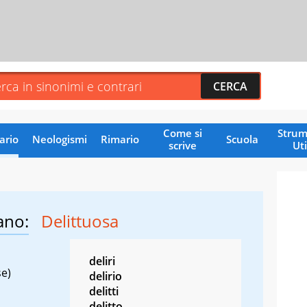
Come si
Strum
ario
Neologismi
Rimario
Scuola
scrive
Uti
ano:
Delittuosa
deliri
se)
delirio
delitti
delitto