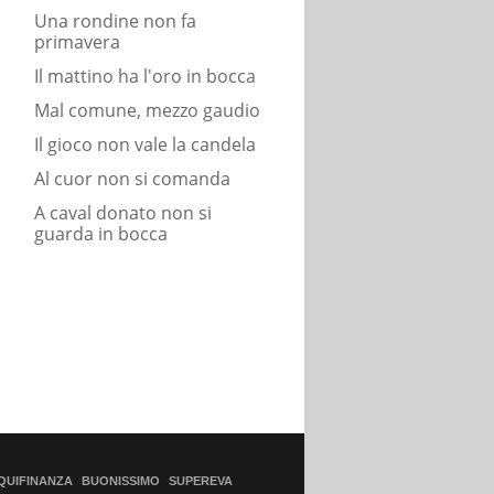
Una rondine non fa
primavera
Il mattino ha l'oro in bocca
Mal comune, mezzo gaudio
Il gioco non vale la candela
Al cuor non si comanda
A caval donato non si
guarda in bocca
QUIFINANZA
BUONISSIMO
SUPEREVA