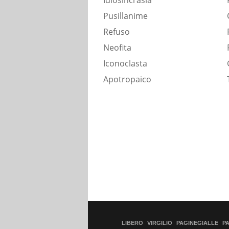
Idiosincrasia
Pusillanime
Refuso
Neofita
Iconoclasta
Apotropaico
LIBERO
VIRGILIO
PAGINEGIALLE
P