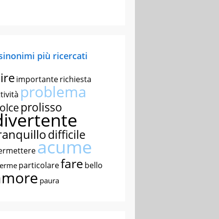
 sinonimi più ricercati
ire
importante
richiesta
problema
tività
prolisso
olce
divertente
ranquillo
difficile
acume
ermettere
fare
particolare
bello
nerme
amore
paura