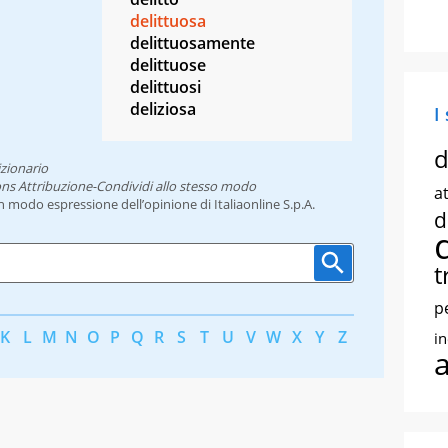
delittuosa
delittuosamente
delittuose
delittuosi
deliziosa
I
d
zionario
ns Attribuzione-Condividi allo stesso modo
at
un modo espressione dell’opinione di Italiaonline S.p.A.
d
t
p
K
L
M
N
O
P
Q
R
S
T
U
V
W
X
Y
Z
i