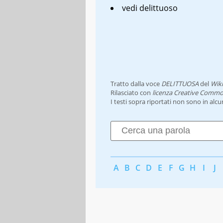
vedi delittuoso
Tratto dalla voce
DELITTUOSA
del
Wiki
Rilasciato con
licenza Creative Commo
I testi sopra riportati non sono in alc
A
B
C
D
E
F
G
H
I
J