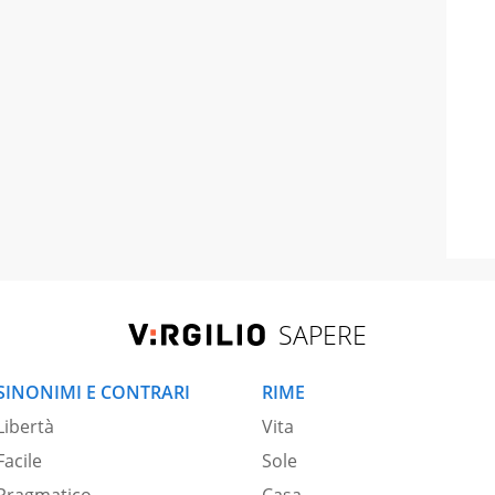
SAPERE
SINONIMI E CONTRARI
RIME
Libertà
Vita
Facile
Sole