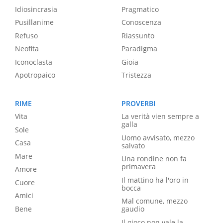
Idiosincrasia
Pragmatico
Pusillanime
Conoscenza
Refuso
Riassunto
Neofita
Paradigma
Iconoclasta
Gioia
Apotropaico
Tristezza
RIME
PROVERBI
Vita
La verità vien sempre a
galla
Sole
Uomo avvisato, mezzo
Casa
salvato
Mare
Una rondine non fa
primavera
Amore
Il mattino ha l'oro in
Cuore
bocca
Amici
Mal comune, mezzo
Bene
gaudio
Il gioco non vale la