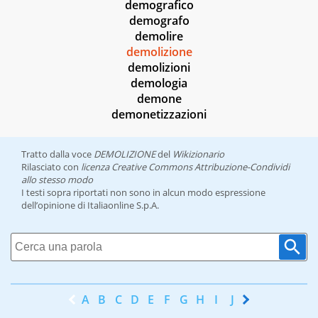
demografico
demografo
demolire
demolizione
demolizioni
demologia
demone
demonetizzazioni
Tratto dalla voce
DEMOLIZIONE
del
Wikizionario
Rilasciato con
licenza Creative Commons Attribuzione-Condividi
allo stesso modo
I testi sopra riportati non sono in alcun modo espressione
dell’opinione di Italiaonline S.p.A.
A
B
C
D
E
F
G
H
I
J
K
L
M
N