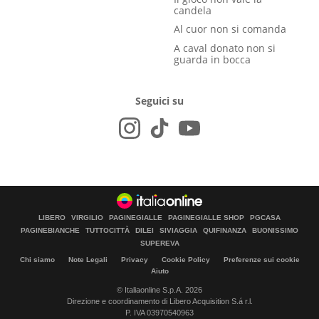
candela
Al cuor non si comanda
A caval donato non si
guarda in bocca
Seguici su
LIBERO
VIRGILIO
PAGINEGIALLE
PAGINEGIALLE SHOP
PGCASA
PAGINEBIANCHE
TUTTOCITTÀ
DILEI
SIVIAGGIA
QUIFINANZA
BUONISSIMO
SUPEREVA
Chi siamo
Note Legali
Privacy
Cookie Policy
Preferenze sui cookie
Aiuto
© Italiaonline S.p.A. 2026
Direzione e coordinamento di Libero Acquisition S.á r.l.
P. IVA 03970540963