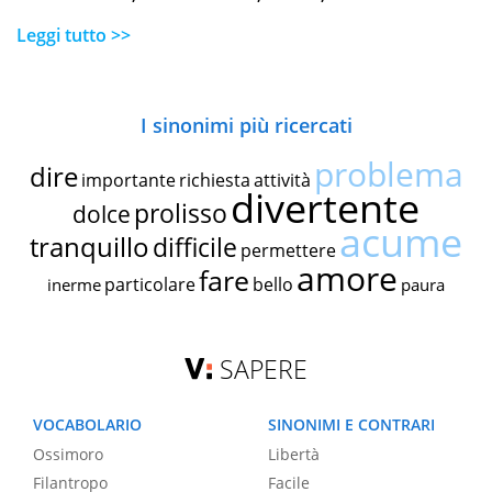
Leggi tutto >>
I sinonimi più ricercati
problema
dire
importante
richiesta
attività
divertente
prolisso
dolce
acume
tranquillo
difficile
permettere
amore
fare
particolare
bello
inerme
paura
SAPERE
VOCABOLARIO
SINONIMI E CONTRARI
Ossimoro
Libertà
Filantropo
Facile