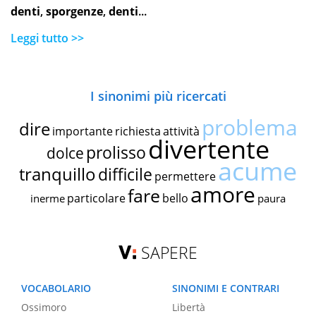
denti
,
sporgenze
,
denti
...
Leggi tutto >>
I sinonimi più ricercati
problema
dire
importante
richiesta
attività
divertente
prolisso
dolce
acume
tranquillo
difficile
permettere
amore
fare
particolare
bello
inerme
paura
SAPERE
VOCABOLARIO
SINONIMI E CONTRARI
Ossimoro
Libertà