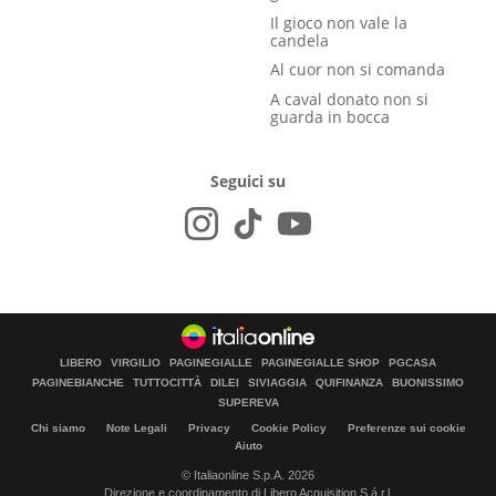
Il gioco non vale la
candela
Al cuor non si comanda
A caval donato non si
guarda in bocca
Seguici su
LIBERO
VIRGILIO
PAGINEGIALLE
PAGINEGIALLE SHOP
PGCASA
PAGINEBIANCHE
TUTTOCITTÀ
DILEI
SIVIAGGIA
QUIFINANZA
BUONISSIMO
SUPEREVA
Chi siamo
Note Legali
Privacy
Cookie Policy
Preferenze sui cookie
Aiuto
© Italiaonline S.p.A. 2026
Direzione e coordinamento di Libero Acquisition S.á r.l.