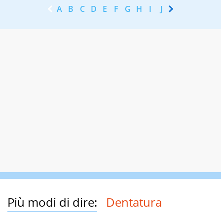
A
B
C
D
E
F
G
H
I
J
K
L
M
N
Più modi di dire:
Dentatura