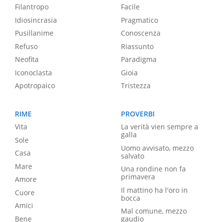
Filantropo
Facile
Idiosincrasia
Pragmatico
Pusillanime
Conoscenza
Refuso
Riassunto
Neofita
Paradigma
Iconoclasta
Gioia
Apotropaico
Tristezza
RIME
PROVERBI
Vita
La verità vien sempre a
galla
Sole
Uomo avvisato, mezzo
Casa
salvato
Mare
Una rondine non fa
primavera
Amore
Il mattino ha l'oro in
Cuore
bocca
Amici
Mal comune, mezzo
Bene
gaudio