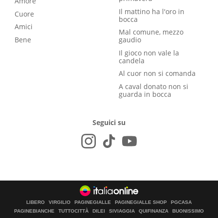
Amore
Il mattino ha l'oro in
Cuore
bocca
Amici
Mal comune, mezzo
Bene
gaudio
Il gioco non vale la
candela
Al cuor non si comanda
A caval donato non si
guarda in bocca
Seguici su
LIBERO
VIRGILIO
PAGINEGIALLE
PAGINEGIALLE SHOP
PGCASA
PAGINEBIANCHE
TUTTOCITTÀ
DILEI
SIVIAGGIA
QUIFINANZA
BUONISSIMO