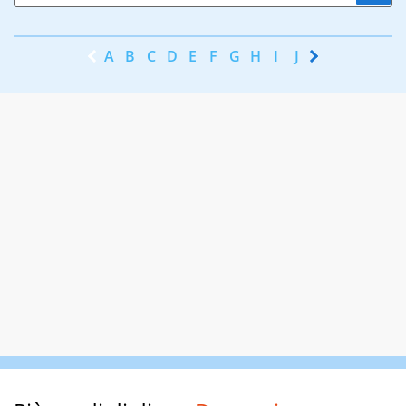
A
B
C
D
E
F
G
H
I
J
K
L
M
N