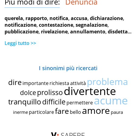
Più modi di dire:
Denuncia
querela
,
rapporto
,
notifica
,
accusa
,
dichiarazione
,
notificazione
,
contestazione
,
segnalazione
,
pubblicazione
,
rivelazione
,
annullamento
,
disdetta
...
Leggi tutto >>
I sinonimi più ricercati
problema
dire
importante
richiesta
attività
divertente
prolisso
dolce
acume
tranquillo
difficile
permettere
amore
fare
particolare
bello
inerme
paura
SAPERE