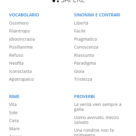
VOCABOLARIO
SINONIMI E CONTRARI
Ossimoro
Libertà
Filantropo
Facile
Idiosincrasia
Pragmatico
Pusillanime
Conoscenza
Refuso
Riassunto
Neofita
Paradigma
Iconoclasta
Gioia
Apotropaico
Tristezza
RIME
PROVERBI
Vita
La verità vien sempre a
galla
Sole
Uomo avvisato, mezzo
Casa
salvato
Mare
Una rondine non fa
primavera