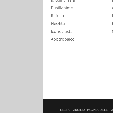
Idiosincrasia
Pusillanime
Refuso
Neofita
Iconoclasta
Apotropaico
LIBERO
VIRGILIO
PAGINEGIALLE
P