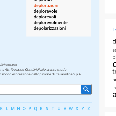
deplorazioni
deplorevole
deplorevoli
deplorevolmente
depolarizzazioni
I
d
at
d
ikizionario
t
ns Attribuzione-Condividi allo stesso modo
un modo espressione dell’opinione di Italiaonline S.p.A.
p
i
K
L
M
N
O
P
Q
R
S
T
U
V
W
X
Y
Z