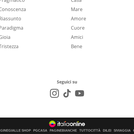
Pragmatico
Casa
Conoscenza
Mare
Riassunto
Amore
Paradigma
Cuore
Gioia
Amici
Tristezza
Bene
Seguici su
AGINEGIALLE SHOP
PGCASA
PAGINEBIANCHE
TUTTOCITTÀ
DILEI
SIVIAGGIA