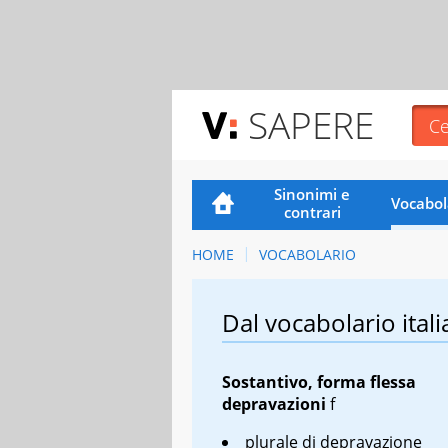
SAPERE
Sinonimi e
Vocabol
contrari
HOME
VOCABOLARIO
Dal vocabolario itali
Sostantivo, forma flessa
depravazioni
f
plurale di depravazione