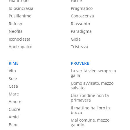
Filantropo
Facile
Idiosincrasia
Pragmatico
Pusillanime
Conoscenza
Refuso
Riassunto
Neofita
Paradigma
Iconoclasta
Gioia
Apotropaico
Tristezza
RIME
PROVERBI
Vita
La verità vien sempre a
galla
Sole
Uomo avvisato, mezzo
Casa
salvato
Mare
Una rondine non fa
primavera
Amore
Il mattino ha l'oro in
Cuore
bocca
Amici
Mal comune, mezzo
Bene
gaudio