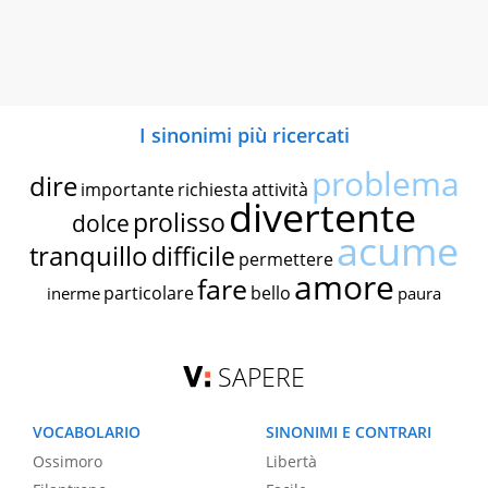
I sinonimi più ricercati
problema
dire
importante
richiesta
attività
divertente
prolisso
dolce
acume
tranquillo
difficile
permettere
amore
fare
particolare
bello
inerme
paura
SAPERE
VOCABOLARIO
SINONIMI E CONTRARI
Ossimoro
Libertà