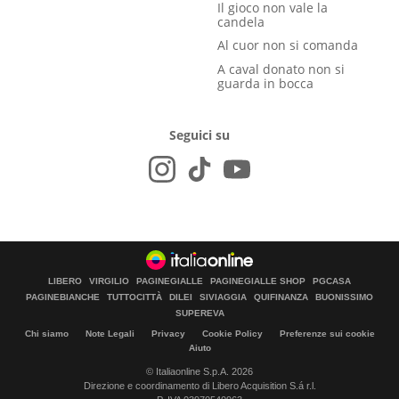
Il gioco non vale la
candela
Al cuor non si comanda
A caval donato non si
guarda in bocca
Seguici su
LIBERO
VIRGILIO
PAGINEGIALLE
PAGINEGIALLE SHOP
PGCASA
PAGINEBIANCHE
TUTTOCITTÀ
DILEI
SIVIAGGIA
QUIFINANZA
BUONISSIMO
SUPEREVA
Chi siamo
Note Legali
Privacy
Cookie Policy
Preferenze sui cookie
Aiuto
© Italiaonline S.p.A. 2026
Direzione e coordinamento di Libero Acquisition S.á r.l.