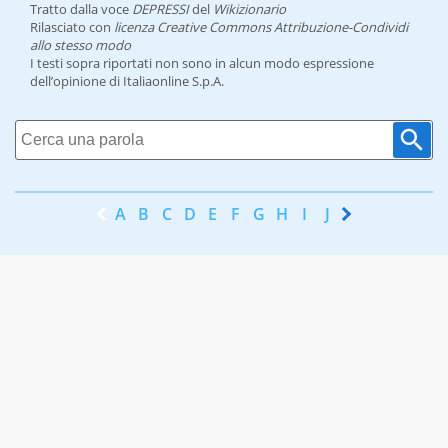
Tratto dalla voce
DEPRESSI
del
Wikizionario
Rilasciato con
licenza Creative Commons Attribuzione-Condividi
allo stesso modo
I testi sopra riportati non sono in alcun modo espressione
dell’opinione di Italiaonline S.p.A.
A
B
C
D
E
F
G
H
I
J
K
L
M
N