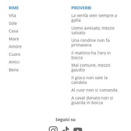
RIME
PROVERBI
Vita
La verità vien sempre a
galla
Sole
Uomo avvisato, mezzo
Casa
salvato
Mare
Una rondine non fa
primavera
Amore
Il mattino ha l'oro in
Cuore
bocca
Amici
Mal comune, mezzo
Bene
gaudio
Il gioco non vale la
candela
Al cuor non si comanda
A caval donato non si
guarda in bocca
Seguici su