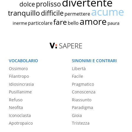
divertente
prolisso
dolce
acume
tranquillo
difficile
permettere
amore
fare
particolare
bello
inerme
paura
SAPERE
VOCABOLARIO
SINONIMI E CONTRARI
Ossimoro
Libertà
Filantropo
Facile
Idiosincrasia
Pragmatico
Pusillanime
Conoscenza
Refuso
Riassunto
Neofita
Paradigma
Iconoclasta
Gioia
Apotropaico
Tristezza