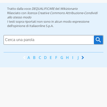
Tratto dalla voce
DEQUALIFICARE
del
Wikizionario
Rilasciato con
licenza Creative Commons Attribuzione-Condividi
allo stesso modo
I testi sopra riportati non sono in alcun modo espressione
dell’opinione di Italiaonline S.p.A.
A
B
C
D
E
F
G
H
I
J
K
L
M
N