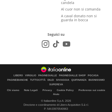
candela
Al cuor non si comanda
A caval donato non si
guarda in bocca
Seguici su
LIBERO
VIRGILIO
PAGINEGIALLE
PAGINEGIALLE SHOP
PGCASA
PAGINEBIANCHE
TUTTOCITTÀ
DILEI
SIVIAGGIA
QUIFINANZA
BUONISSIMO
SUPEREVA
Chi siamo
Note Legali
Privacy
Cookie Policy
Preferenze sui cookie
Aiuto
© Italiaonline S.p.A. 2026
Direzione e coordinamento di Libero Acquisition S.á r.l.
P. IVA 03970540963