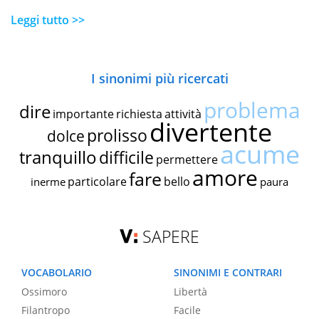
Leggi tutto >>
I sinonimi più ricercati
problema
dire
importante
richiesta
attività
divertente
prolisso
dolce
acume
tranquillo
difficile
permettere
amore
fare
particolare
bello
inerme
paura
SAPERE
VOCABOLARIO
SINONIMI E CONTRARI
Ossimoro
Libertà
Filantropo
Facile