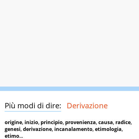
Più modi di dire:
Derivazione
origine
,
inizio
,
principio
,
provenienza
,
causa
,
radice
,
genesi
,
derivazione
,
incanalamento
,
etimologia
,
etimo
...