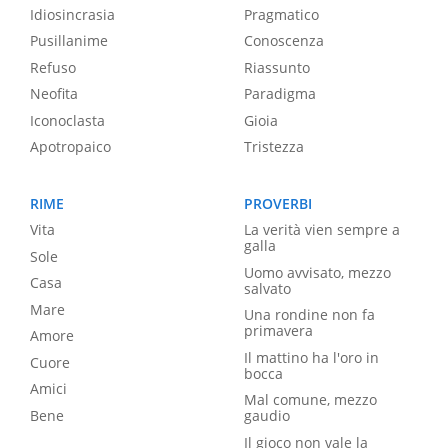
Idiosincrasia
Pragmatico
Pusillanime
Conoscenza
Refuso
Riassunto
Neofita
Paradigma
Iconoclasta
Gioia
Apotropaico
Tristezza
RIME
PROVERBI
Vita
La verità vien sempre a
galla
Sole
Uomo avvisato, mezzo
Casa
salvato
Mare
Una rondine non fa
primavera
Amore
Il mattino ha l'oro in
Cuore
bocca
Amici
Mal comune, mezzo
Bene
gaudio
Il gioco non vale la