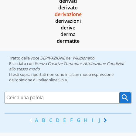
derivati
derivato
derivazione
derivazioni
derive
derma
dermatite
Tratto dalla voce
DERIVAZIONE
del
Wikizionario
Rilasciato con
licenza Creative Commons Attribuzione-Condividi
allo stesso modo
I testi sopra riportati non sono in alcun modo espressione
dell’opinione di Italiaonline S.p.A.
A
B
C
D
E
F
G
H
I
J
K
L
M
N