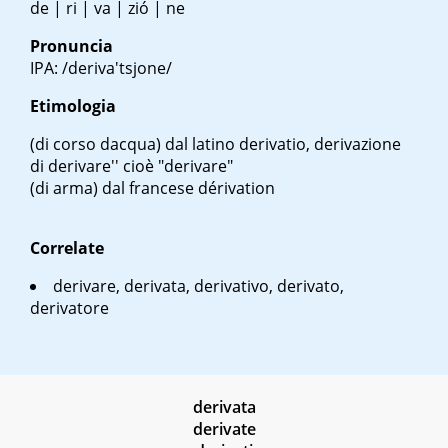
de | ri | va | zió | ne
Pronuncia
IPA: /deriva'tsjone/
Etimologia
(di corso d
acqua)
dal latino
derivatio
, derivazione
di
derivare'' cioè "derivare"
(di arma)
dal francese
dérivation
Correlate
derivare, derivata, derivativo, derivato,
derivatore
derivata
derivate