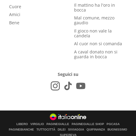
Il mattino ha l'oro in
Cuore
bocca
Amici
Mal comune, mezzo
Bene
gaudio
Il gioco non vale la
candela
Al cuor non si comanda
A caval donato non si
guarda in bocca
Seguici su
LIBERO
VIRGILIO
PAGINEGIALLE
PAGINEGIALLE SHOP
PGCASA
PAGINEBIANCHE
TUTTOCITTÀ
DILEI
SIVIAGGIA
QUIFINANZA
BUONISSIMO
SUPEREVA