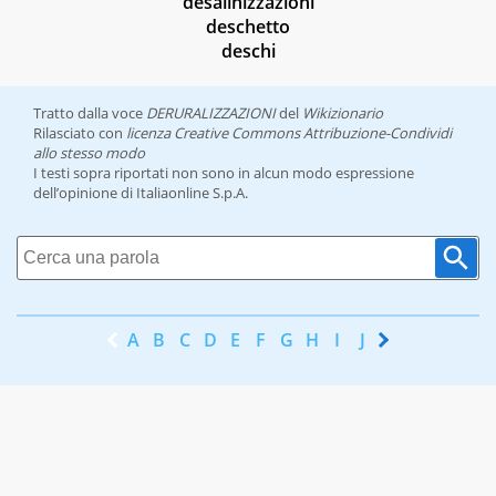
desalinizzazioni
deschetto
deschi
Tratto dalla voce
DERURALIZZAZIONI
del
Wikizionario
Rilasciato con
licenza Creative Commons Attribuzione-Condividi
allo stesso modo
I testi sopra riportati non sono in alcun modo espressione
dell’opinione di Italiaonline S.p.A.
A
B
C
D
E
F
G
H
I
J
K
L
M
N