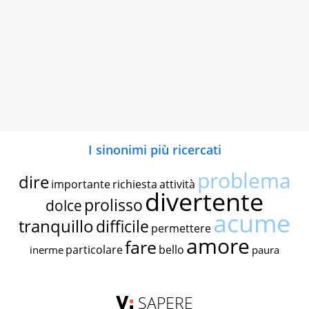
I sinonimi più ricercati
problema
dire
importante
richiesta
attività
divertente
prolisso
dolce
acume
tranquillo
difficile
permettere
amore
fare
particolare
bello
inerme
paura
SAPERE