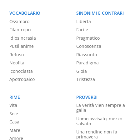
VOCABOLARIO
SINONIMI E CONTRARI
Ossimoro
Libertà
Filantropo
Facile
Idiosincrasia
Pragmatico
Pusillanime
Conoscenza
Refuso
Riassunto
Neofita
Paradigma
Iconoclasta
Gioia
Apotropaico
Tristezza
RIME
PROVERBI
Vita
La verità vien sempre a
galla
Sole
Uomo avvisato, mezzo
Casa
salvato
Mare
Una rondine non fa
primavera
Amore