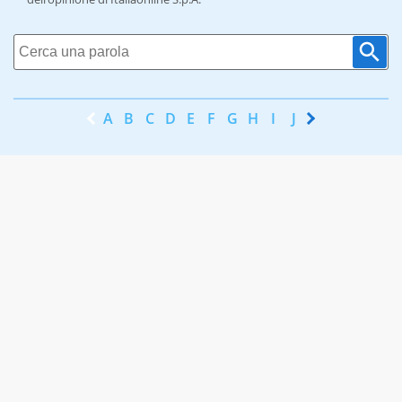
A
B
C
D
E
F
G
H
I
J
K
L
M
N