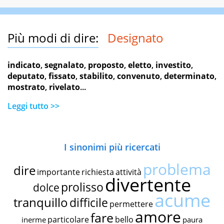
Più modi di dire:
Designato
indicato
,
segnalato
,
proposto
,
eletto
,
investito
,
deputato
,
fissato
,
stabilito
,
convenuto
,
determinato
,
mostrato
,
rivelato
...
Leggi tutto >>
I sinonimi più ricercati
problema
dire
importante
richiesta
attività
divertente
prolisso
dolce
acume
tranquillo
difficile
permettere
amore
fare
particolare
bello
inerme
paura