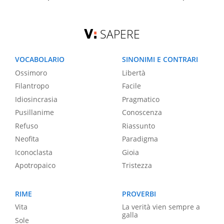
SAPERE
VOCABOLARIO
SINONIMI E CONTRARI
Ossimoro
Libertà
Filantropo
Facile
Idiosincrasia
Pragmatico
Pusillanime
Conoscenza
Refuso
Riassunto
Neofita
Paradigma
Iconoclasta
Gioia
Apotropaico
Tristezza
RIME
PROVERBI
Vita
La verità vien sempre a
galla
Sole