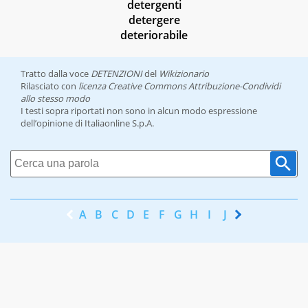
detergenti
detergere
deteriorabile
Tratto dalla voce
DETENZIONI
del
Wikizionario
Rilasciato con
licenza Creative Commons Attribuzione-Condividi
allo stesso modo
I testi sopra riportati non sono in alcun modo espressione
dell’opinione di Italiaonline S.p.A.
A
B
C
D
E
F
G
H
I
J
K
L
M
N