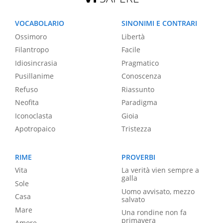
VOCABOLARIO
SINONIMI E CONTRARI
Ossimoro
Libertà
Filantropo
Facile
Idiosincrasia
Pragmatico
Pusillanime
Conoscenza
Refuso
Riassunto
Neofita
Paradigma
Iconoclasta
Gioia
Apotropaico
Tristezza
RIME
PROVERBI
Vita
La verità vien sempre a
galla
Sole
Uomo avvisato, mezzo
Casa
salvato
Mare
Una rondine non fa
primavera
Amore