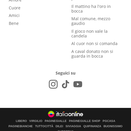
Il mattino ha l'oro in
Cuore
bocca
Amici
Mal comune, mezzo
Bene
gaudio
Il gioco non vale la
candela
Al cuor non si comanda
A caval donato non si
guarda in bocca
Seguici su
LIBERO
VIRGILIO
PAGINEGIALLE
PAGINEGIALLE SHOP
PGCASA
PAGINEBIANCHE
TUTTOCITTÀ
DILEI
SIVIAGGIA
QUIFINANZA
BUONISSIMO