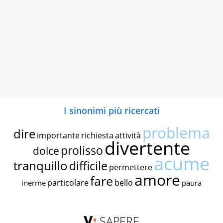
I sinonimi più ricercati
problema
dire
importante
richiesta
attività
divertente
prolisso
dolce
acume
tranquillo
difficile
permettere
amore
fare
particolare
bello
inerme
paura
SAPERE