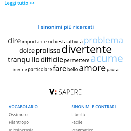
Leggi tutto >>
I sinonimi più ricercati
problema
dire
importante
richiesta
attività
divertente
prolisso
dolce
acume
tranquillo
difficile
permettere
amore
fare
particolare
bello
inerme
paura
SAPERE
VOCABOLARIO
SINONIMI E CONTRARI
Ossimoro
Libertà
Filantropo
Facile
Idiosincrasia
Pragmatico