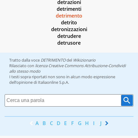
detrazioni
detrimenti
detrimento
detrito
detronizzazioni
detrudere
detrusore
Tratto dalla voce
DETRIMENTO
del
Wikizionario
Rilasciato con
licenza Creative Commons Attribuzione-Condividi
allo stesso modo
I testi sopra riportati non sono in alcun modo espressione
dell’opinione di Italiaonline S.p.A.
A
B
C
D
E
F
G
H
I
J
K
L
M
N