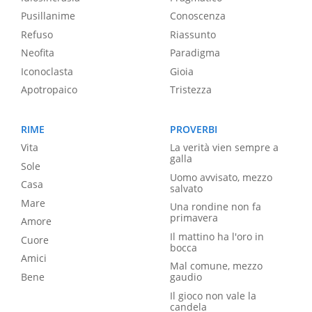
Pusillanime
Conoscenza
Refuso
Riassunto
Neofita
Paradigma
Iconoclasta
Gioia
Apotropaico
Tristezza
RIME
PROVERBI
Vita
La verità vien sempre a
galla
Sole
Uomo avvisato, mezzo
Casa
salvato
Mare
Una rondine non fa
primavera
Amore
Il mattino ha l'oro in
Cuore
bocca
Amici
Mal comune, mezzo
Bene
gaudio
Il gioco non vale la
candela