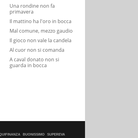
Una rondine non fa
primavera
Il mattino ha l'oro in bocca
Mal comune, mezzo gaudio
Il gioco non vale la candela
Al cuor non si comanda
A caval donato non si
guarda in bocca
QUIFINANZA
BUONISSIMO
SUPEREVA