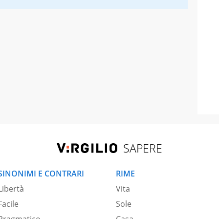
SAPERE
SINONIMI E CONTRARI
RIME
Libertà
Vita
Facile
Sole