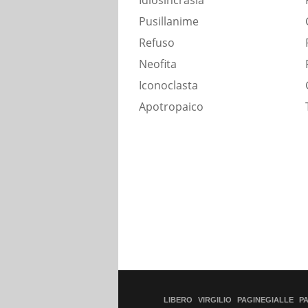
Idiosincrasia
Pusillanime
Refuso
Neofita
Iconoclasta
Apotropaico
LIBERO
VIRGILIO
PAGINEGIALLE
P