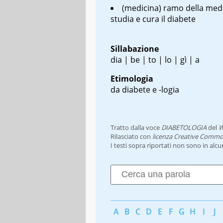
(medicina) ramo della med
studia e cura il diabete
Sillabazione
dia | be | to | lo | gì | a
Etimologia
da diabete e -logia
Tratto dalla voce
DIABETOLOGIA
del
W
Rilasciato con
licenza Creative Commo
I testi sopra riportati non sono in alc
A
B
C
D
E
F
G
H
I
J