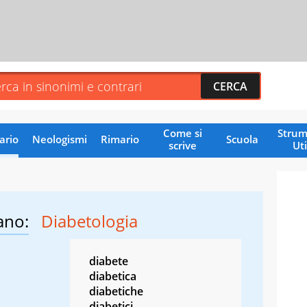
Come si
Strum
ario
Neologismi
Rimario
Scuola
scrive
Uti
ano:
Diabetologia
diabete
diabetica
diabetiche
diabetici