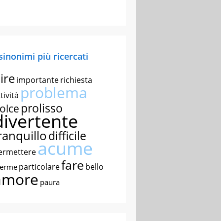
 sinonimi più ricercati
ire
importante
richiesta
problema
tività
prolisso
olce
divertente
ranquillo
difficile
acume
ermettere
fare
particolare
bello
nerme
amore
paura