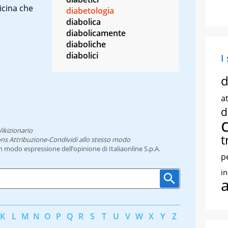
icina che
diabetologia
diabolica
diabolicamente
diaboliche
diabolici
I
d
at
d
ikizionario
t
ns Attribuzione-Condividi allo stesso modo
un modo espressione dell’opinione di Italiaonline S.p.A.
p
i
K
L
M
N
O
P
Q
R
S
T
U
V
W
X
Y
Z