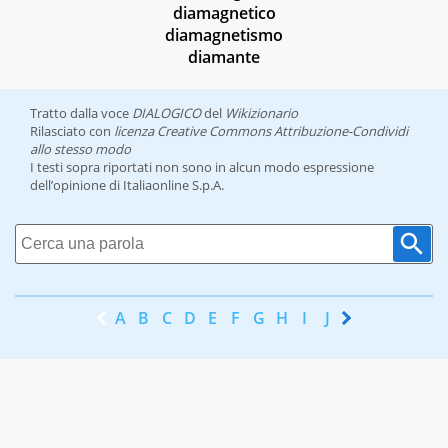
diamagnetico
diamagnetismo
diamante
Tratto dalla voce
DIALOGICO
del
Wikizionario
Rilasciato con
licenza Creative Commons Attribuzione-Condividi
allo stesso modo
I testi sopra riportati non sono in alcun modo espressione
dell’opinione di Italiaonline S.p.A.
A
B
C
D
E
F
G
H
I
J
K
L
M
N