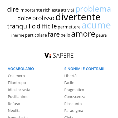
problema
dire
importante
richiesta
attività
divertente
prolisso
dolce
acume
tranquillo
difficile
permettere
amore
fare
particolare
bello
inerme
paura
SAPERE
VOCABOLARIO
SINONIMI E CONTRARI
Ossimoro
Libertà
Filantropo
Facile
Idiosincrasia
Pragmatico
Pusillanime
Conoscenza
Refuso
Riassunto
Neofita
Paradigma
Iconoclasta
Gioia