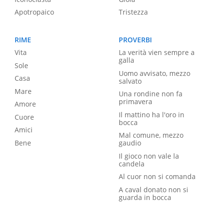
Apotropaico
Tristezza
RIME
PROVERBI
Vita
La verità vien sempre a
galla
Sole
Uomo avvisato, mezzo
Casa
salvato
Mare
Una rondine non fa
primavera
Amore
Il mattino ha l'oro in
Cuore
bocca
Amici
Mal comune, mezzo
Bene
gaudio
Il gioco non vale la
candela
Al cuor non si comanda
A caval donato non si
guarda in bocca