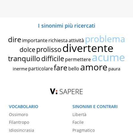
I sinonimi più ricercati
problema
dire
importante
richiesta
attività
divertente
prolisso
dolce
acume
tranquillo
difficile
permettere
amore
fare
particolare
bello
inerme
paura
SAPERE
VOCABOLARIO
SINONIMI E CONTRARI
Ossimoro
Libertà
Filantropo
Facile
Idiosincrasia
Pragmatico