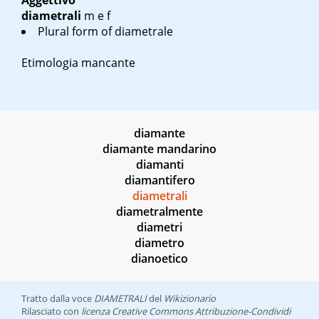
Aggettivo
diametrali
m
e
f
Plural form of diametrale
Etimologia mancante
diamante
diamante mandarino
diamanti
diamantifero
diametrali
diametralmente
diametri
diametro
dianoetico
Tratto dalla voce
DIAMETRALI
del
Wikizionario
Rilasciato con
licenza Creative Commons Attribuzione-Condividi