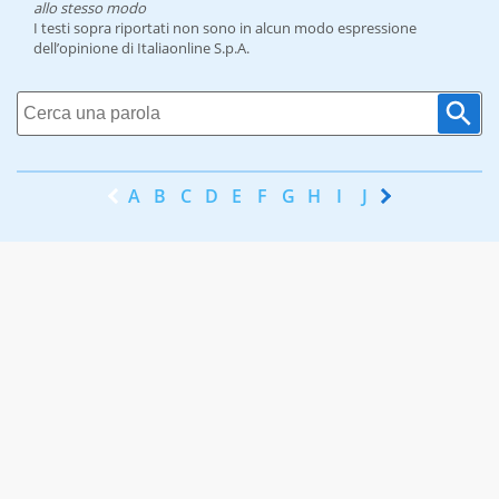
allo stesso modo
I testi sopra riportati non sono in alcun modo espressione
dell’opinione di Italiaonline S.p.A.
A
B
C
D
E
F
G
H
I
J
K
L
M
N