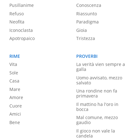
Pusillanime
Conoscenza
Refuso
Riassunto
Neofita
Paradigma
Iconoclasta
Gioia
Apotropaico
Tristezza
RIME
PROVERBI
Vita
La verità vien sempre a
galla
Sole
Uomo avvisato, mezzo
Casa
salvato
Mare
Una rondine non fa
primavera
Amore
Il mattino ha l'oro in
Cuore
bocca
Amici
Mal comune, mezzo
Bene
gaudio
Il gioco non vale la
candela