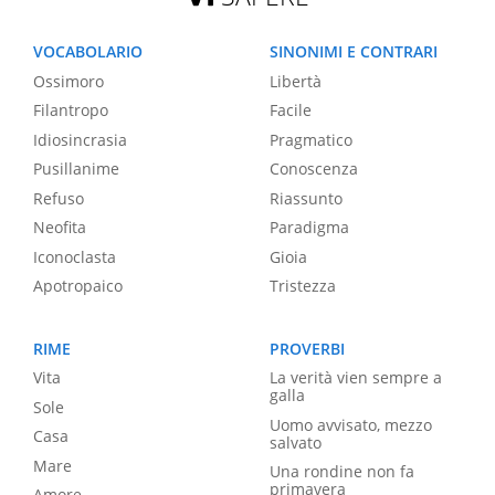
VOCABOLARIO
SINONIMI E CONTRARI
Ossimoro
Libertà
Filantropo
Facile
Idiosincrasia
Pragmatico
Pusillanime
Conoscenza
Refuso
Riassunto
Neofita
Paradigma
Iconoclasta
Gioia
Apotropaico
Tristezza
RIME
PROVERBI
Vita
La verità vien sempre a
galla
Sole
Uomo avvisato, mezzo
Casa
salvato
Mare
Una rondine non fa
primavera
Amore