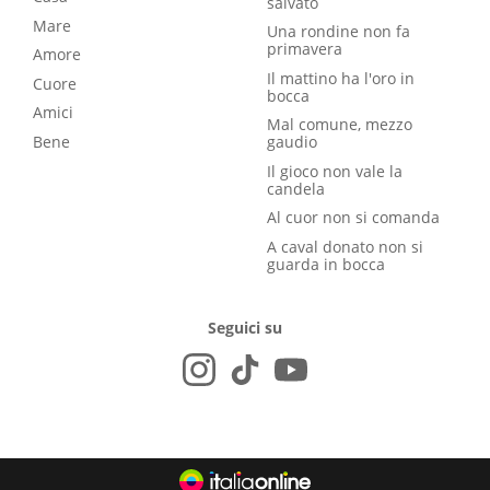
salvato
Mare
Una rondine non fa
primavera
Amore
Il mattino ha l'oro in
Cuore
bocca
Amici
Mal comune, mezzo
Bene
gaudio
Il gioco non vale la
candela
Al cuor non si comanda
A caval donato non si
guarda in bocca
Seguici su