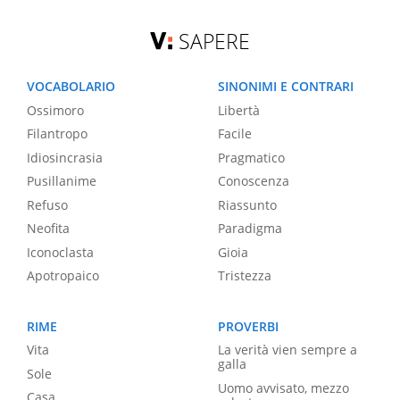
SAPERE
VOCABOLARIO
SINONIMI E CONTRARI
Ossimoro
Libertà
Filantropo
Facile
Idiosincrasia
Pragmatico
Pusillanime
Conoscenza
Refuso
Riassunto
Neofita
Paradigma
Iconoclasta
Gioia
Apotropaico
Tristezza
RIME
PROVERBI
Vita
La verità vien sempre a
galla
Sole
Uomo avvisato, mezzo
Casa