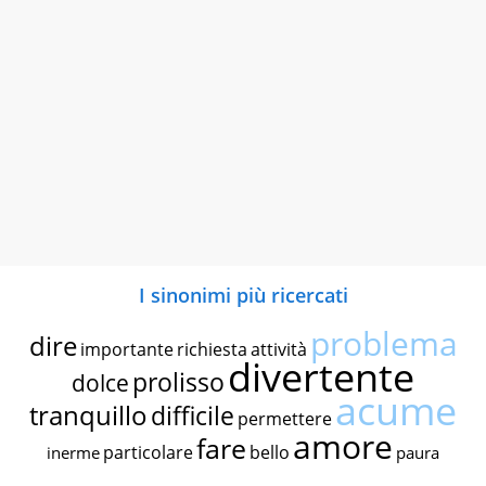
I sinonimi più ricercati
problema
dire
importante
richiesta
attività
divertente
prolisso
dolce
acume
tranquillo
difficile
permettere
amore
fare
particolare
bello
inerme
paura