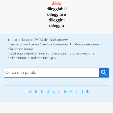
dildo
dileggiabili
dileggiare
dileggini
dileggio
Tratto dalla voce
DILDO
del
Wikizionario
Rilasciato con
licenza Creative Commons Attribuzione-Condividi
allo stesso modo
I testi sopra riportati non sono in alcun modo espressione
dell’opinione di Italiaonline S.p.A.
A
B
C
D
E
F
G
H
I
J
K
L
M
N