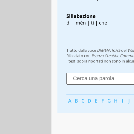
Sillabazione
di | mèn | ti | che
Tratto dalla voce
DIMENTICHE
del
Wik
Rilasciato con
licenza Creative Commo
I testi sopra riportati non sono in alc
A
B
C
D
E
F
G
H
I
J