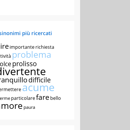
 sinonimi più ricercati
ire
importante
richiesta
problema
tività
prolisso
olce
divertente
ranquillo
difficile
acume
ermettere
fare
particolare
bello
nerme
amore
paura