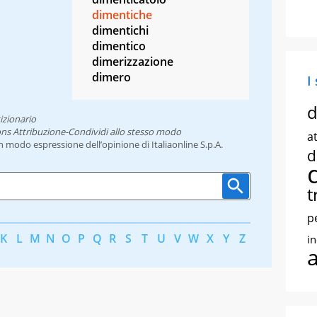
dimentiche
dimentichi
dimentico
dimerizzazione
dimero
I
d
izionario
ns Attribuzione-Condividi allo stesso modo
at
un modo espressione dell’opinione di Italiaonline S.p.A.
d
t
p
K
L
M
N
O
P
Q
R
S
T
U
V
W
X
Y
Z
i