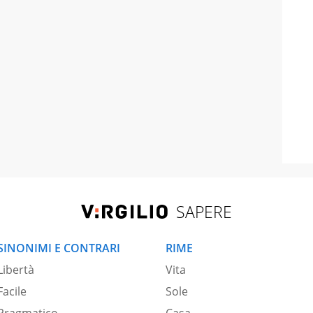
SAPERE
SINONIMI E CONTRARI
RIME
Libertà
Vita
Facile
Sole