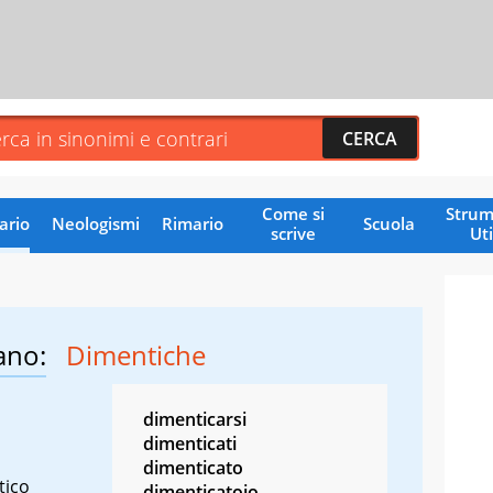
Come si
Strum
ario
Neologismi
Rimario
Scuola
scrive
Uti
ano:
Dimentiche
dimenticarsi
dimenticati
dimenticato
tico
dimenticatoio