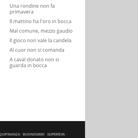
Una rondine non fa
primavera
Il mattino ha l'oro in bocca
Mal comune, mezzo gaudio
Il gioco non vale la candela
Al cuor non si comanda
A caval donato non si
guarda in bocca
QUIFINANZA
BUONISSIMO
SUPEREVA