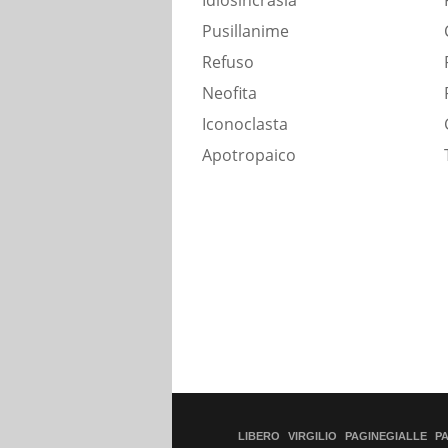
Idiosincrasia
Pusillanime
Refuso
Neofita
Iconoclasta
Apotropaico
LIBERO
VIRGILIO
PAGINEGIALLE
P