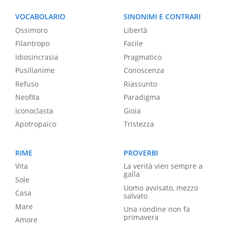
VOCABOLARIO
SINONIMI E CONTRARI
Ossimoro
Libertà
Filantropo
Facile
Idiosincrasia
Pragmatico
Pusillanime
Conoscenza
Refuso
Riassunto
Neofita
Paradigma
Iconoclasta
Gioia
Apotropaico
Tristezza
RIME
PROVERBI
Vita
La verità vien sempre a
galla
Sole
Uomo avvisato, mezzo
Casa
salvato
Mare
Una rondine non fa
primavera
Amore