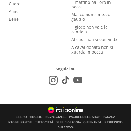
Il mattino ha l'oro in
Cuore
bocca
Amici
Mal comune, mezzo
Bene
gaudio
Il gioco non vale la
candela
Al cuor non si comanda
A caval donato non si
guarda in bocca
Seguici su
LIBERO
VIRGILIO
PAGINEGIALLE
PAGINEGIALLE SHOP
PGCASA
PAGINEBIANCHE
TUTTOCITTÀ
DILEI
SIVIAGGIA
QUIFINANZA
BUONISSIMO
SUPEREVA