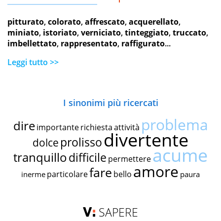
pitturato
,
colorato
,
affrescato
,
acquerellato
,
miniato
,
istoriato
,
verniciato
,
tinteggiato
,
truccato
,
imbellettato
,
rappresentato
,
raffigurato
...
Leggi tutto >>
I sinonimi più ricercati
problema
dire
importante
richiesta
attività
divertente
prolisso
dolce
acume
tranquillo
difficile
permettere
amore
fare
particolare
bello
inerme
paura
SAPERE