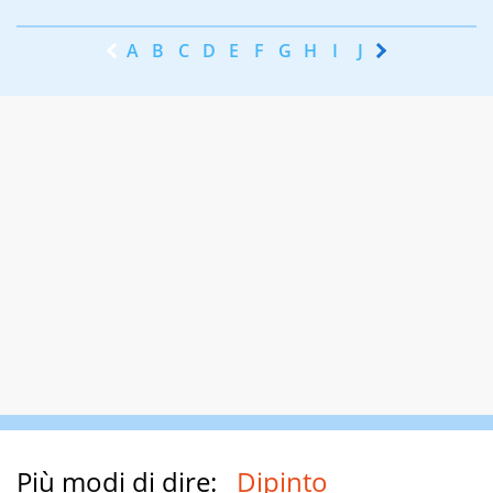
A
B
C
D
E
F
G
H
I
J
K
L
M
N
Più modi di dire:
Dipinto