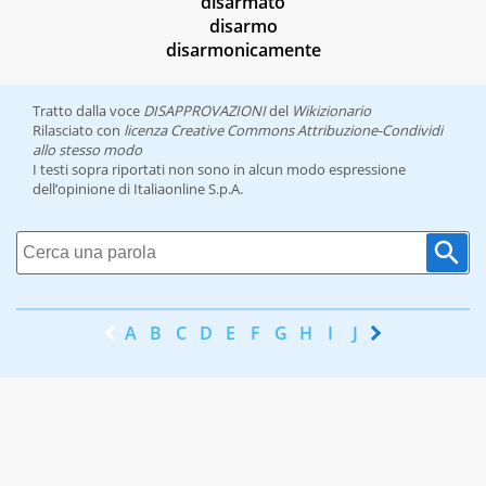
disarmato
disarmo
disarmonicamente
Tratto dalla voce
DISAPPROVAZIONI
del
Wikizionario
Rilasciato con
licenza Creative Commons Attribuzione-Condividi
allo stesso modo
I testi sopra riportati non sono in alcun modo espressione
dell’opinione di Italiaonline S.p.A.
A
B
C
D
E
F
G
H
I
J
K
L
M
N