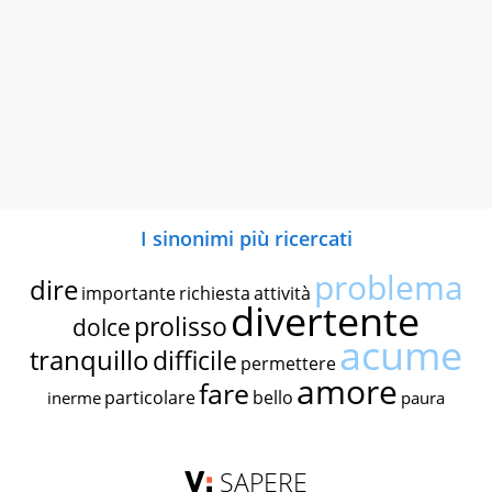
I sinonimi più ricercati
problema
dire
importante
richiesta
attività
divertente
prolisso
dolce
acume
tranquillo
difficile
permettere
amore
fare
particolare
bello
inerme
paura
SAPERE