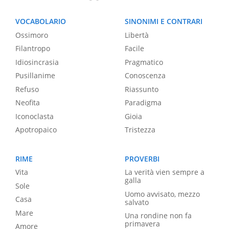
VOCABOLARIO
SINONIMI E CONTRARI
Ossimoro
Libertà
Filantropo
Facile
Idiosincrasia
Pragmatico
Pusillanime
Conoscenza
Refuso
Riassunto
Neofita
Paradigma
Iconoclasta
Gioia
Apotropaico
Tristezza
RIME
PROVERBI
Vita
La verità vien sempre a
galla
Sole
Uomo avvisato, mezzo
Casa
salvato
Mare
Una rondine non fa
primavera
Amore