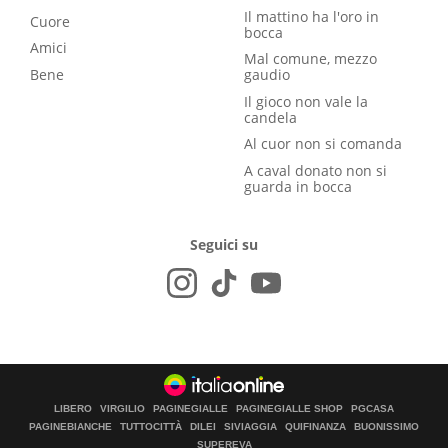
Il mattino ha l'oro in
Cuore
bocca
Amici
Mal comune, mezzo
Bene
gaudio
Il gioco non vale la
candela
Al cuor non si comanda
A caval donato non si
guarda in bocca
Seguici su
LIBERO
VIRGILIO
PAGINEGIALLE
PAGINEGIALLE SHOP
PGCASA
PAGINEBIANCHE
TUTTOCITTÀ
DILEI
SIVIAGGIA
QUIFINANZA
BUONISSIMO
SUPEREVA