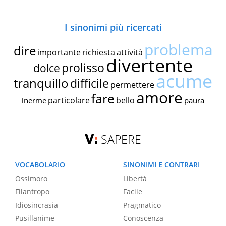
I sinonimi più ricercati
problema
dire
importante
richiesta
attività
divertente
prolisso
dolce
acume
tranquillo
difficile
permettere
amore
fare
particolare
bello
inerme
paura
SAPERE
VOCABOLARIO
SINONIMI E CONTRARI
Ossimoro
Libertà
Filantropo
Facile
Idiosincrasia
Pragmatico
Pusillanime
Conoscenza