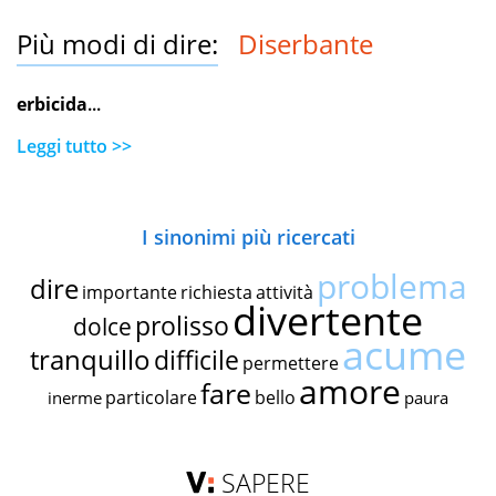
Più modi di dire:
Diserbante
erbicida
...
Leggi tutto >>
I sinonimi più ricercati
problema
dire
importante
richiesta
attività
divertente
prolisso
dolce
acume
tranquillo
difficile
permettere
amore
fare
particolare
bello
inerme
paura
SAPERE