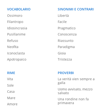
VOCABOLARIO
SINONIMI E CONTRARI
Ossimoro
Libertà
Filantropo
Facile
Idiosincrasia
Pragmatico
Pusillanime
Conoscenza
Refuso
Riassunto
Neofita
Paradigma
Iconoclasta
Gioia
Apotropaico
Tristezza
RIME
PROVERBI
Vita
La verità vien sempre a
galla
Sole
Uomo avvisato, mezzo
Casa
salvato
Mare
Una rondine non fa
primavera
Amore