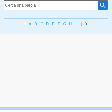
A
B
C
D
E
F
G
H
I
J
K
L
M
N