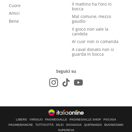
Il mattino ha l'oro in
Cuore
bocca
Amici
Mal comune, mezzo
Bene
gaudio
Il gioco non vale la
candela
Al cuor non si comanda
A caval donato non si
guarda in bocca
Seguici su
LIBERO
VIRGILIO
PAGINEGIALLE
PAGINEGIALLE SHOP
PGCASA
PAGINEBIANCHE
TUTTOCITTÀ
DILEI
SIVIAGGIA
QUIFINANZA
BUONISSIMO
SUPEREVA