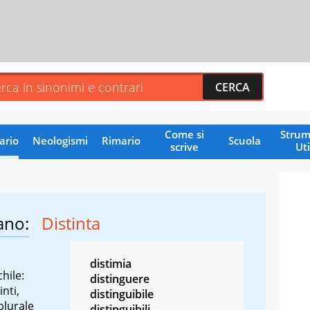
Come si
Strum
ario
Neologismi
Rimario
Scuola
scrive
Uti
ano:
Distinta
distimia
hile:
distinguere
inti,
distinguibile
plurale
distinguibili