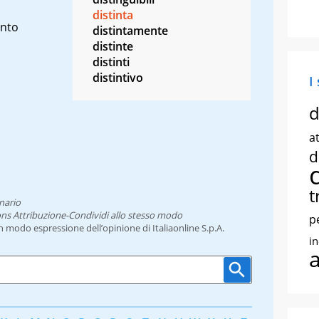
distinta
into
distintamente
distinte
distinti
distintivo
I
d
at
d
t
nario
ns Attribuzione-Condividi allo stesso modo
p
un modo espressione dell’opinione di Italiaonline S.p.A.
i