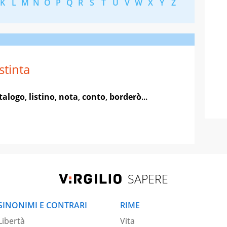
K
L
M
N
O
P
Q
R
S
T
U
V
W
X
Y
Z
stinta
talogo
,
listino
,
nota
,
conto
,
borderò
...
SAPERE
SINONIMI E CONTRARI
RIME
Libertà
Vita