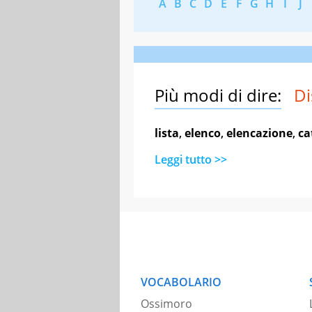
A
B
C
D
E
F
G
H
I
J
Più modi di dire:
Di
lista
,
elenco
,
elencazione
,
ca
Leggi tutto >>
VOCABOLARIO
Ossimoro