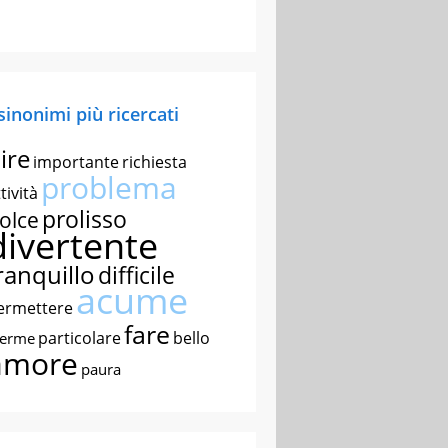
 sinonimi più ricercati
ire
importante
richiesta
problema
tività
prolisso
olce
divertente
ranquillo
difficile
acume
ermettere
fare
particolare
bello
nerme
amore
paura