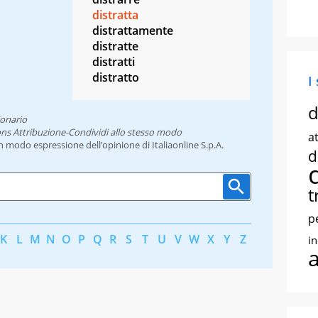
distratta
distrattamente
distratte
distratti
distratto
I
d
ionario
ns Attribuzione-Condividi allo stesso modo
at
un modo espressione dell’opinione di Italiaonline S.p.A.
d
t
p
K
L
M
N
O
P
Q
R
S
T
U
V
W
X
Y
Z
i