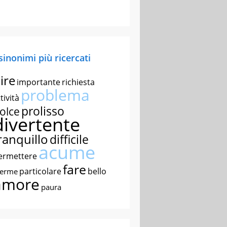
 sinonimi più ricercati
ire
importante
richiesta
problema
tività
prolisso
olce
divertente
ranquillo
difficile
acume
ermettere
fare
particolare
bello
nerme
amore
paura