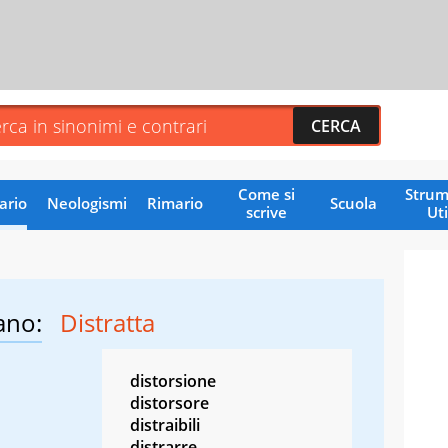
Come si
Strum
ario
Neologismi
Rimario
Scuola
scrive
Uti
ano:
Distratta
distorsione
distorsore
distraibili
distrarre