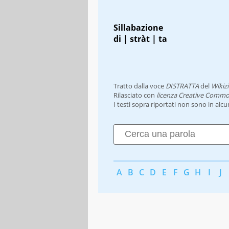
Sillabazione
di | stràt | ta
Tratto dalla voce
DISTRATTA
del
Wikiz
Rilasciato con
licenza Creative Commo
I testi sopra riportati non sono in alc
A
B
C
D
E
F
G
H
I
J