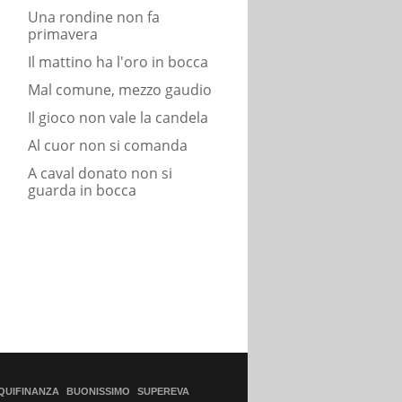
Una rondine non fa
primavera
Il mattino ha l'oro in bocca
Mal comune, mezzo gaudio
Il gioco non vale la candela
Al cuor non si comanda
A caval donato non si
guarda in bocca
QUIFINANZA
BUONISSIMO
SUPEREVA