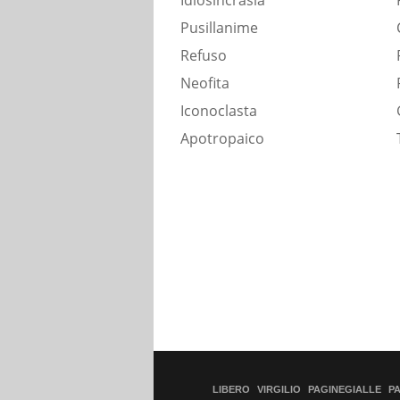
Idiosincrasia
Pusillanime
Refuso
Neofita
Iconoclasta
Apotropaico
LIBERO
VIRGILIO
PAGINEGIALLE
P