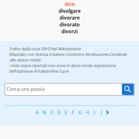
divo
divolgare
divorare
divorato
divorzi
Tratto dalla voce
DIVO
del
Wikizionario
Rilasciato con
licenza Creative Commons Attribuzione-Condividi
allo stesso modo
I testi sopra riportati non sono in alcun modo espressione
dell’opinione di Italiaonline S.p.A.
A
B
C
D
E
F
G
H
I
J
K
L
M
N