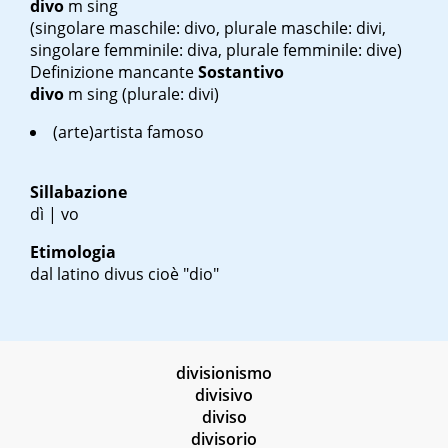
divo
m sing
(singolare maschile: divo, plurale maschile: divi,
singolare femminile: diva, plurale femminile: dive)
Definizione mancante
Sostantivo
divo
m sing
(plurale: divi)
(arte)artista famoso
Sillabazione
dì | vo
Etimologia
dal latino
divus
cioè "dio"
divisionismo
divisivo
diviso
divisorio