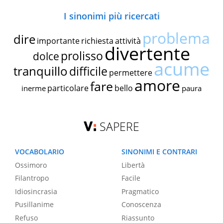
I sinonimi più ricercati
problema
dire
importante
richiesta
attività
divertente
prolisso
dolce
acume
tranquillo
difficile
permettere
amore
fare
particolare
bello
inerme
paura
SAPERE
VOCABOLARIO
SINONIMI E CONTRARI
Ossimoro
Libertà
Filantropo
Facile
Idiosincrasia
Pragmatico
Pusillanime
Conoscenza
Refuso
Riassunto