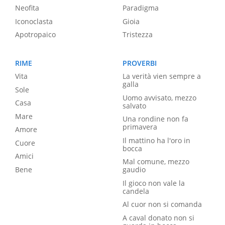
Neofita
Paradigma
Iconoclasta
Gioia
Apotropaico
Tristezza
RIME
PROVERBI
Vita
La verità vien sempre a
galla
Sole
Uomo avvisato, mezzo
Casa
salvato
Mare
Una rondine non fa
primavera
Amore
Il mattino ha l'oro in
Cuore
bocca
Amici
Mal comune, mezzo
Bene
gaudio
Il gioco non vale la
candela
Al cuor non si comanda
A caval donato non si