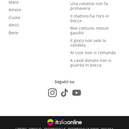
Mare
Una rondine non fa
primavera
Amore
Il mattino ha l'oro in
Cuore
bocca
Amici
Mal comune, mezzo
Bene
gaudio
Il gioco non vale la
candela
Al cuor non si comanda
A caval donato non si
guarda in bocca
Seguici su
LIBERO
VIRGILIO
PAGINEGIALLE
PAGINEGIALLE SHOP
PGCASA