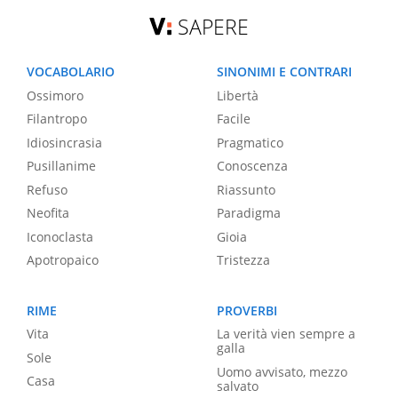
SAPERE
VOCABOLARIO
SINONIMI E CONTRARI
Ossimoro
Libertà
Filantropo
Facile
Idiosincrasia
Pragmatico
Pusillanime
Conoscenza
Refuso
Riassunto
Neofita
Paradigma
Iconoclasta
Gioia
Apotropaico
Tristezza
RIME
PROVERBI
Vita
La verità vien sempre a
galla
Sole
Uomo avvisato, mezzo
Casa
salvato