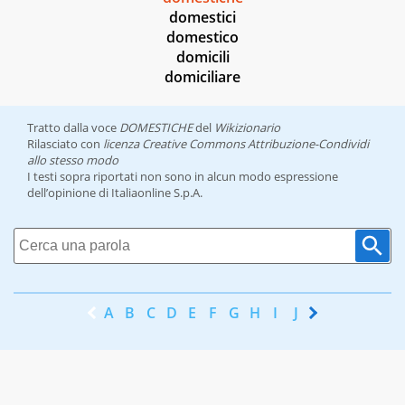
domestici
domestico
domicili
domiciliare
Tratto dalla voce
DOMESTICHE
del
Wikizionario
Rilasciato con
licenza Creative Commons Attribuzione-Condividi
allo stesso modo
I testi sopra riportati non sono in alcun modo espressione
dell’opinione di Italiaonline S.p.A.
A
B
C
D
E
F
G
H
I
J
K
L
M
N