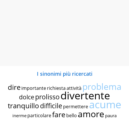
I sinonimi più ricercati
problema
dire
importante
richiesta
attività
divertente
prolisso
dolce
acume
tranquillo
difficile
permettere
amore
fare
particolare
bello
inerme
paura