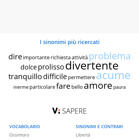
I sinonimi più ricercati
problema
dire
importante
richiesta
attività
divertente
prolisso
dolce
acume
tranquillo
difficile
permettere
amore
fare
particolare
bello
inerme
paura
SAPERE
VOCABOLARIO
SINONIMI E CONTRARI
Ossimoro
Libertà