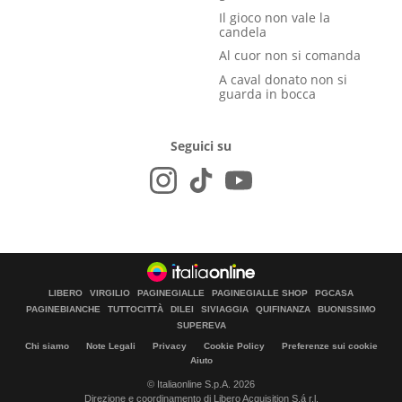
Il gioco non vale la
candela
Al cuor non si comanda
A caval donato non si
guarda in bocca
Seguici su
LIBERO
VIRGILIO
PAGINEGIALLE
PAGINEGIALLE SHOP
PGCASA
PAGINEBIANCHE
TUTTOCITTÀ
DILEI
SIVIAGGIA
QUIFINANZA
BUONISSIMO
SUPEREVA
Chi siamo
Note Legali
Privacy
Cookie Policy
Preferenze sui cookie
Aiuto
© Italiaonline S.p.A. 2026
Direzione e coordinamento di Libero Acquisition S.á r.l.