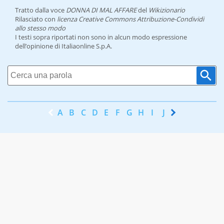
Tratto dalla voce
DONNA DI MAL AFFARE
del
Wikizionario
Rilasciato con
licenza Creative Commons Attribuzione-Condividi
allo stesso modo
I testi sopra riportati non sono in alcun modo espressione
dell’opinione di Italiaonline S.p.A.
A
B
C
D
E
F
G
H
I
J
K
L
M
N