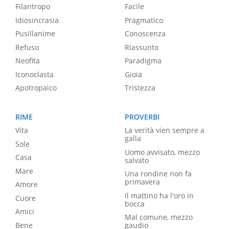
Filantropo
Facile
Idiosincrasia
Pragmatico
Pusillanime
Conoscenza
Refuso
Riassunto
Neofita
Paradigma
Iconoclasta
Gioia
Apotropaico
Tristezza
RIME
PROVERBI
Vita
La verità vien sempre a
galla
Sole
Uomo avvisato, mezzo
Casa
salvato
Mare
Una rondine non fa
primavera
Amore
Il mattino ha l'oro in
Cuore
bocca
Amici
Mal comune, mezzo
Bene
gaudio