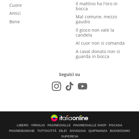
Il mattino ha l'oro in
Cuore
bocca
Amici
Mal comune, mezzo
Bene
gaudio
Il gioco non vale la
candela
Al cuor non si comanda
A caval donato non si
guarda in bocca
Seguici su
LIBERO
VIRGILIO
PAGINEGIALLE
PAGINEGIALLE SHOP
PGCASA
PAGINEBIANCHE
TUTTOCITTÀ
DILEI
SIVIAGGIA
QUIFINANZA
BUONISSIMO
SUPEREVA