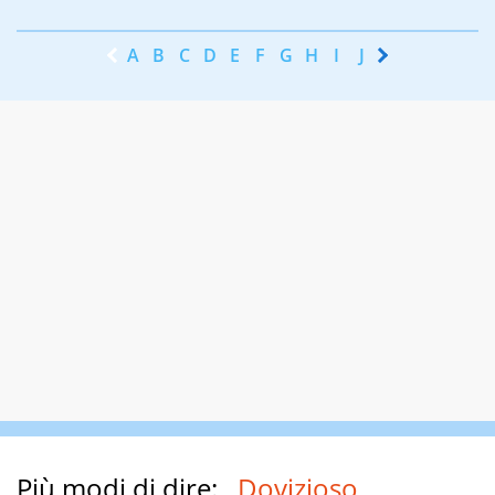
A
B
C
D
E
F
G
H
I
J
K
L
M
N
Più modi di dire:
Dovizioso