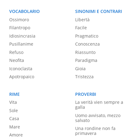
VOCABOLARIO
SINONIMI E CONTRARI
Ossimoro
Libertà
Filantropo
Facile
Idiosincrasia
Pragmatico
Pusillanime
Conoscenza
Refuso
Riassunto
Neofita
Paradigma
Iconoclasta
Gioia
Apotropaico
Tristezza
RIME
PROVERBI
Vita
La verità vien sempre a
galla
Sole
Uomo avvisato, mezzo
Casa
salvato
Mare
Una rondine non fa
primavera
Amore