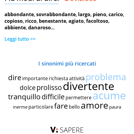
abbondante
,
sovrabbondante
,
largo
,
pieno
,
carico
,
copioso
,
ricco
,
benestante
,
agiato
,
facoltoso
,
abbiente
,
danaroso
...
Leggi tutto >>
I sinonimi più ricercati
problema
dire
importante
richiesta
attività
divertente
prolisso
dolce
acume
tranquillo
difficile
permettere
amore
fare
particolare
bello
inerme
paura
SAPERE