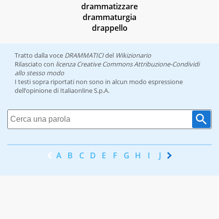
drammatizzare
drammaturgia
drappello
Tratto dalla voce
DRAMMATICI
del
Wikizionario
Rilasciato con
licenza Creative Commons Attribuzione-Condividi
allo stesso modo
I testi sopra riportati non sono in alcun modo espressione
dell’opinione di Italiaonline S.p.A.
A
B
C
D
E
F
G
H
I
J
K
L
M
N