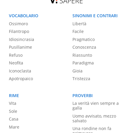
SAPERE
VOCABOLARIO
SINONIMI E CONTRARI
Ossimoro
Libertà
Filantropo
Facile
Idiosincrasia
Pragmatico
Pusillanime
Conoscenza
Refuso
Riassunto
Neofita
Paradigma
Iconoclasta
Gioia
Apotropaico
Tristezza
RIME
PROVERBI
Vita
La verità vien sempre a
galla
Sole
Uomo avvisato, mezzo
Casa
salvato
Mare
Una rondine non fa