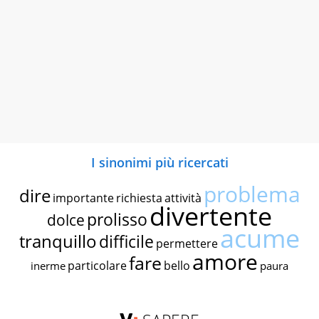
I sinonimi più ricercati
problema
dire
importante
richiesta
attività
divertente
prolisso
dolce
acume
tranquillo
difficile
permettere
amore
fare
particolare
bello
inerme
paura