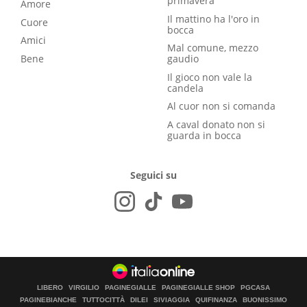
primavera
Amore
Il mattino ha l'oro in
Cuore
bocca
Amici
Mal comune, mezzo
Bene
gaudio
Il gioco non vale la
candela
Al cuor non si comanda
A caval donato non si
guarda in bocca
Seguici su
LIBERO
VIRGILIO
PAGINEGIALLE
PAGINEGIALLE SHOP
PGCASA
PAGINEBIANCHE
TUTTOCITTÀ
DILEI
SIVIAGGIA
QUIFINANZA
BUONISSIMO