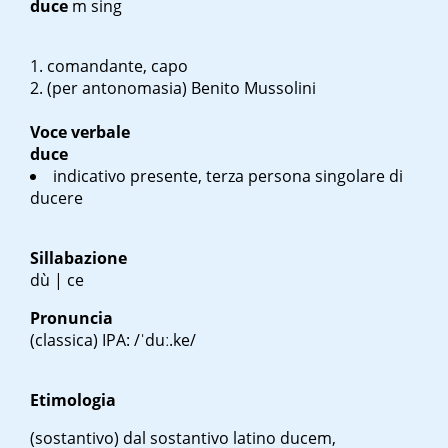
duce
m sing
comandante, capo
(per antonomasia) Benito Mussolini
Voce verbale
duce
indicativo presente, terza persona singolare di
ducere
Sillabazione
dù | ce
Pronuncia
(classica)
IPA: /ˈduː.ke/
Etimologia
(sostantivo)
dal sostantivo latino
ducem
,