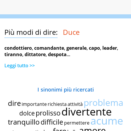
Più modi di dire:
Duce
condottiero
,
comandante
,
generale
,
capo
,
leader
,
tiranno
,
dittatore
,
despota
...
Leggi tutto >>
I sinonimi più ricercati
problema
dire
importante
richiesta
attività
divertente
prolisso
dolce
acume
tranquillo
difficile
permettere
amore
fare