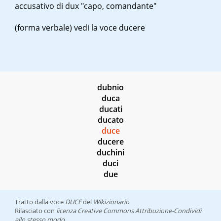
accusativo di
dux
"capo, comandante"
(forma verbale)
vedi la voce ducere
dubnio
duca
ducati
ducato
duce
ducere
duchini
duci
due
Tratto dalla voce
DUCE
del
Wikizionario
Rilasciato con
licenza Creative Commons Attribuzione-Condividi
allo stesso modo