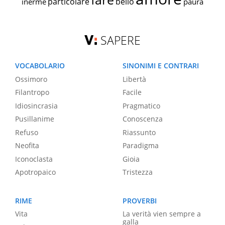
particolare
bello
inerme
paura
SAPERE
VOCABOLARIO
SINONIMI E CONTRARI
Ossimoro
Libertà
Filantropo
Facile
Idiosincrasia
Pragmatico
Pusillanime
Conoscenza
Refuso
Riassunto
Neofita
Paradigma
Iconoclasta
Gioia
Apotropaico
Tristezza
RIME
PROVERBI
Vita
La verità vien sempre a
galla