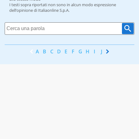
I testi sopra riportati non sono in alcun modo espressione
dell’opinione di Italiaonline S.p.A.
A
B
C
D
E
F
G
H
I
J
K
L
M
N