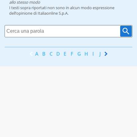
allo stesso modo
I testi sopra riportati non sono in alcun modo espressione
dell’opinione di Italiaonline S.p.A.
A
B
C
D
E
F
G
H
I
J
K
L
M
N