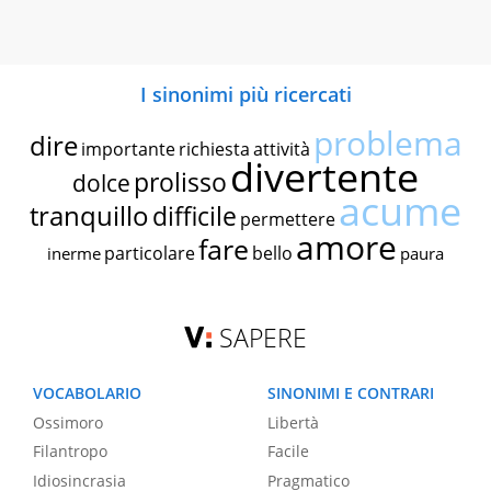
I sinonimi più ricercati
problema
dire
importante
richiesta
attività
divertente
prolisso
dolce
acume
tranquillo
difficile
permettere
amore
fare
particolare
bello
inerme
paura
SAPERE
VOCABOLARIO
SINONIMI E CONTRARI
Ossimoro
Libertà
Filantropo
Facile
Idiosincrasia
Pragmatico