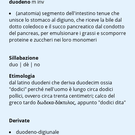
duodeno
m inv
(anatomia) segmento dell'intestino tenue che
unisce lo stomaco al digiuno, che riceve la bile dal
dotto coledoco e il succo pancreatico dal condotto
del pancreas, per emulsionare i grassi e scomporre
proteine e zuccheri nei loro monomeri
Sillabazione
duo | dè | no
Etimologia
dal latino
duodeni
che deriva
duodecim
ossia
"dodici" perché nell'uomo è lungo circa dodici
pollici, ovvero circa trenta centimetri; calco del
greco tardo δωδεκα-δάκτυλος, appunto "dodici dita"
Derivate
duodeno-digiunale