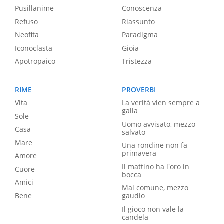
Pusillanime
Conoscenza
Refuso
Riassunto
Neofita
Paradigma
Iconoclasta
Gioia
Apotropaico
Tristezza
RIME
PROVERBI
Vita
La verità vien sempre a
galla
Sole
Uomo avvisato, mezzo
Casa
salvato
Mare
Una rondine non fa
primavera
Amore
Il mattino ha l'oro in
Cuore
bocca
Amici
Mal comune, mezzo
Bene
gaudio
Il gioco non vale la
candela