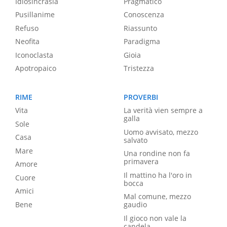
Idiosincrasia
Pragmatico
Pusillanime
Conoscenza
Refuso
Riassunto
Neofita
Paradigma
Iconoclasta
Gioia
Apotropaico
Tristezza
RIME
PROVERBI
Vita
La verità vien sempre a
galla
Sole
Uomo avvisato, mezzo
Casa
salvato
Mare
Una rondine non fa
primavera
Amore
Il mattino ha l'oro in
Cuore
bocca
Amici
Mal comune, mezzo
Bene
gaudio
Il gioco non vale la
candela