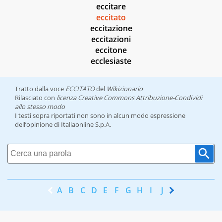
eccitare
eccitato
eccitazione
eccitazioni
eccitone
ecclesiaste
Tratto dalla voce
ECCITATO
del
Wikizionario
Rilasciato con
licenza Creative Commons Attribuzione-Condividi
allo stesso modo
I testi sopra riportati non sono in alcun modo espressione
dell’opinione di Italiaonline S.p.A.
A
B
C
D
E
F
G
H
I
J
K
L
M
N