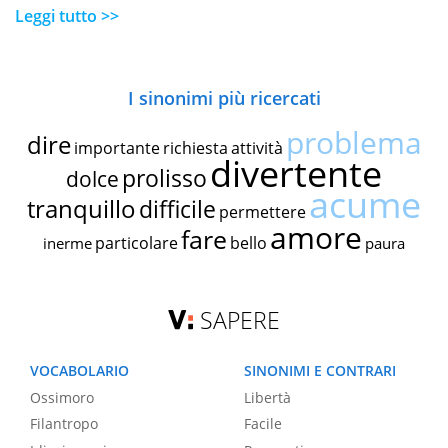
Leggi tutto >>
I sinonimi più ricercati
problema
dire
importante
richiesta
attività
divertente
prolisso
dolce
acume
tranquillo
difficile
permettere
amore
fare
particolare
bello
inerme
paura
SAPERE
VOCABOLARIO
SINONIMI E CONTRARI
Ossimoro
Libertà
Filantropo
Facile