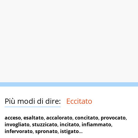
Più modi di dire:
Eccitato
acceso
,
esaltato
,
accalorato
,
concitato
,
provocato
,
invogliato
,
stuzzicato
,
incitato
,
infiammato
,
infervorato
,
spronato
,
istigato
...