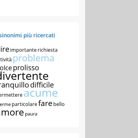
 sinonimi più ricercati
ire
importante
richiesta
problema
tività
prolisso
olce
divertente
ranquillo
difficile
acume
ermettere
fare
particolare
bello
nerme
amore
paura