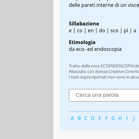
delle pareti interne di un visc
Sillabazione
e | co | en | do | sco | pì | a
Etimologia
da eco- ed endoscopia
Tratto dalla voce
ECOENDOSCOPIA
de
Rilasciato con
licenza Creative Commo
I testi sopra riportati non sono in alc
A
B
C
D
E
F
G
H
I
J