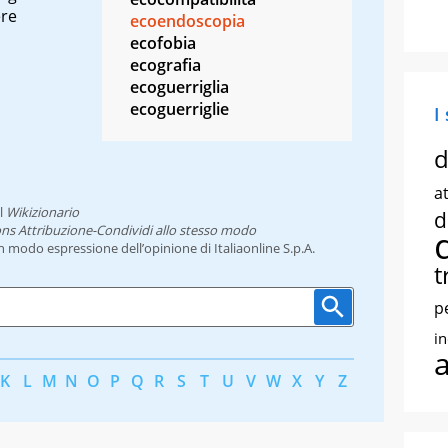
ere
ecoendoscopia
ecofobia
ecografia
ecoguerriglia
ecoguerriglie
I
d
at
l
Wikizionario
d
ns Attribuzione-Condividi allo stesso modo
un modo espressione dell’opinione di Italiaonline S.p.A.
t
p
i
K
L
M
N
O
P
Q
R
S
T
U
V
W
X
Y
Z