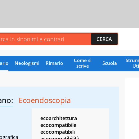
Come si
Strum
ario
Neologismi
Rimario
Scuola
scrive
Uti
ano:
Ecoendoscopia
ecoarchitettura
ecocompatibile
ecocompatibili
ografica
ecocompatibilità