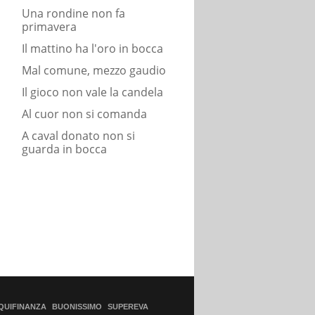
Una rondine non fa
primavera
Il mattino ha l'oro in bocca
Mal comune, mezzo gaudio
Il gioco non vale la candela
Al cuor non si comanda
A caval donato non si
guarda in bocca
QUIFINANZA
BUONISSIMO
SUPEREVA