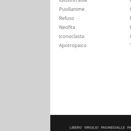
Idiosincrasia
Pusillanime
Refuso
Neofita
Iconoclasta
Apotropaico
LIBERO
VIRGILIO
PAGINEGIALLE
P