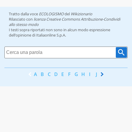
Tratto dalla voce
ECOLOGISMO
del
Wikizionario
Rilasciato con
licenza Creative Commons Attribuzione-Condividi
allo stesso modo
I testi sopra riportati non sono in alcun modo espressione
dell’opinione di Italiaonline S.p.A.
A
B
C
D
E
F
G
H
I
J
K
L
M
N