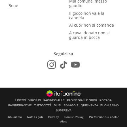
Mal comune, mezzo
Bene
gaudio
Il gioco non vale la
candela
Al cuor non si comanda
A caval donato non si
guarda in bocca
Seguici su
LIBERO
VIRGILIO
PAGINEGIALLE
PAGINEGIALLE SHOP
PGCASA
PAGINEBIANCHE
TUTTOCITTÀ
DILEI
SIVIAGGIA
QUIFINANZA
BUONISSIMO
SUPEREVA
Chi siamo
Note Legali
Privacy
Cookie Policy
Preferenze sui cookie
Aiuto