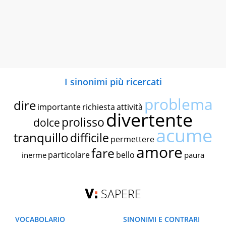
I sinonimi più ricercati
problema
dire
importante
richiesta
attività
divertente
prolisso
dolce
acume
tranquillo
difficile
permettere
amore
fare
particolare
bello
inerme
paura
SAPERE
VOCABOLARIO
SINONIMI E CONTRARI