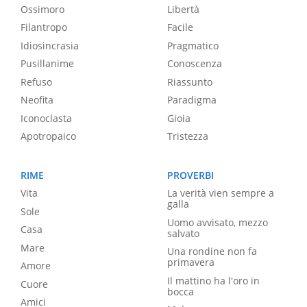
Ossimoro
Libertà
Filantropo
Facile
Idiosincrasia
Pragmatico
Pusillanime
Conoscenza
Refuso
Riassunto
Neofita
Paradigma
Iconoclasta
Gioia
Apotropaico
Tristezza
RIME
PROVERBI
Vita
La verità vien sempre a
galla
Sole
Uomo avvisato, mezzo
Casa
salvato
Mare
Una rondine non fa
primavera
Amore
Il mattino ha l'oro in
Cuore
bocca
Amici