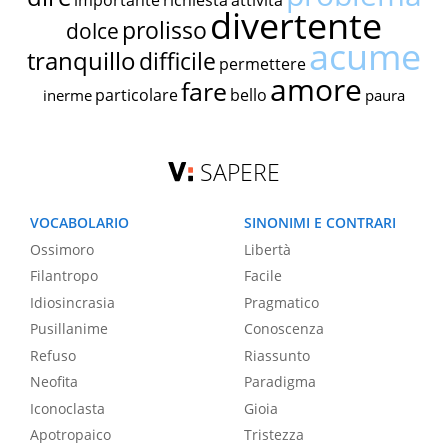
importante
richiesta
attività
divertente
prolisso
dolce
acume
tranquillo
difficile
permettere
amore
fare
particolare
bello
inerme
paura
SAPERE
VOCABOLARIO
SINONIMI E CONTRARI
Ossimoro
Libertà
Filantropo
Facile
Idiosincrasia
Pragmatico
Pusillanime
Conoscenza
Refuso
Riassunto
Neofita
Paradigma
Iconoclasta
Gioia
Apotropaico
Tristezza