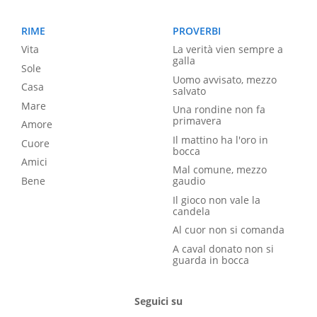
RIME
PROVERBI
Vita
La verità vien sempre a
galla
Sole
Uomo avvisato, mezzo
Casa
salvato
Mare
Una rondine non fa
primavera
Amore
Il mattino ha l'oro in
Cuore
bocca
Amici
Mal comune, mezzo
Bene
gaudio
Il gioco non vale la
candela
Al cuor non si comanda
A caval donato non si
guarda in bocca
Seguici su