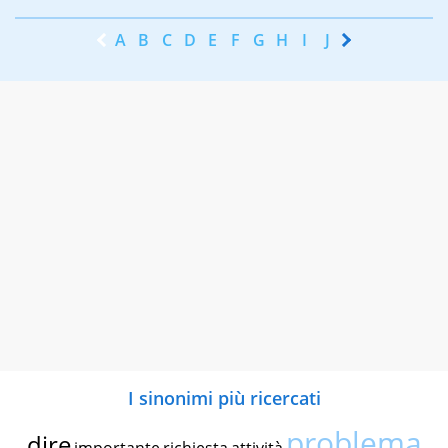
A
B
C
D
E
F
G
H
I
J
K
L
M
N
I sinonimi più ricercati
problema
dire