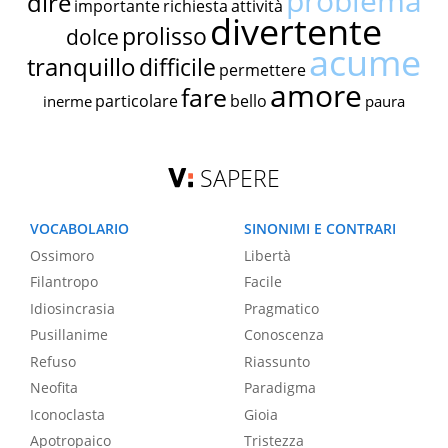
problema
dire
importante
richiesta
attività
divertente
prolisso
dolce
acume
tranquillo
difficile
permettere
amore
fare
particolare
bello
inerme
paura
SAPERE
VOCABOLARIO
SINONIMI E CONTRARI
Ossimoro
Libertà
Filantropo
Facile
Idiosincrasia
Pragmatico
Pusillanime
Conoscenza
Refuso
Riassunto
Neofita
Paradigma
Iconoclasta
Gioia
Apotropaico
Tristezza