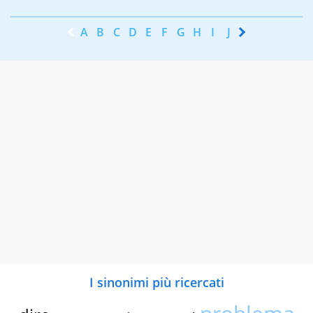
A
B
C
D
E
F
G
H
I
J
K
L
M
N
I sinonimi più ricercati