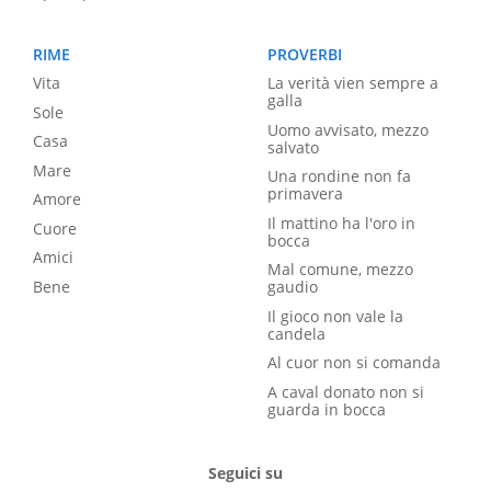
RIME
PROVERBI
Vita
La verità vien sempre a
galla
Sole
Uomo avvisato, mezzo
Casa
salvato
Mare
Una rondine non fa
primavera
Amore
Il mattino ha l'oro in
Cuore
bocca
Amici
Mal comune, mezzo
Bene
gaudio
Il gioco non vale la
candela
Al cuor non si comanda
A caval donato non si
guarda in bocca
Seguici su