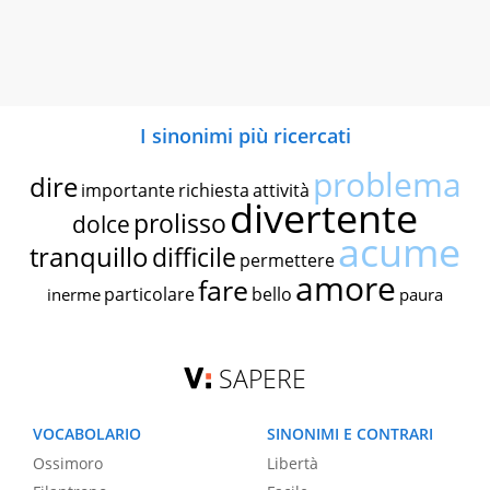
I sinonimi più ricercati
problema
dire
importante
richiesta
attività
divertente
prolisso
dolce
acume
tranquillo
difficile
permettere
amore
fare
particolare
bello
inerme
paura
SAPERE
VOCABOLARIO
SINONIMI E CONTRARI
Ossimoro
Libertà