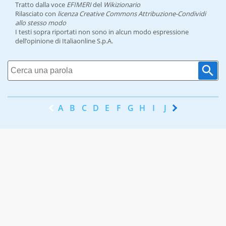
Tratto dalla voce
EFIMERI
del
Wikizionario
Rilasciato con
licenza Creative Commons Attribuzione-Condividi
allo stesso modo
I testi sopra riportati non sono in alcun modo espressione
dell’opinione di Italiaonline S.p.A.
A
B
C
D
E
F
G
H
I
J
K
L
M
N