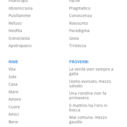
Filantropo
Facile
Idiosincrasia
Pragmatico
Pusillanime
Conoscenza
Refuso
Riassunto
Neofita
Paradigma
Iconoclasta
Gioia
Apotropaico
Tristezza
RIME
PROVERBI
Vita
La verità vien sempre a
galla
Sole
Uomo avvisato, mezzo
Casa
salvato
Mare
Una rondine non fa
primavera
Amore
Il mattino ha l'oro in
Cuore
bocca
Amici
Mal comune, mezzo
Bene
gaudio