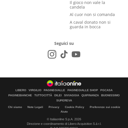
Il gioco non vale la
candela
Al cuor non si comanda
A caval donato non si
guarda in bocca
Seguici su
LIBERO
VIRGILIO
PAGINEGIALLE
PAGINEGIALLE SHOP
PGCASA
PAGINEBIANCHE
TUTTOCITTÀ
DILEI
SIVIAGGIA
QUIFINANZA
BUONISSIMO
SUPEREVA
Chi siamo
Note Legali
Privacy
Cookie Policy
Preferenze sui cookie
Aiuto
© Italiaonline S.p.A. 2026
Direzione e coordinamento di Libero Acquisition S.á r.l.