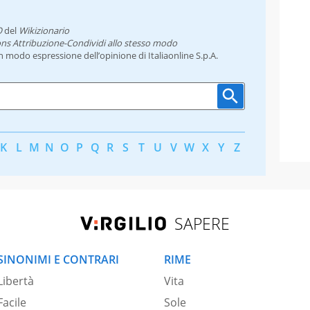
O
del
Wikizionario
ns Attribuzione-Condividi allo stesso modo
un modo espressione dell’opinione di Italiaonline S.p.A.
K
L
M
N
O
P
Q
R
S
T
U
V
W
X
Y
Z
SAPERE
SINONIMI E CONTRARI
RIME
Libertà
Vita
Facile
Sole