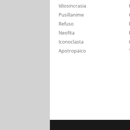
Idiosincrasia
Pusillanime
Refuso
Neofita
Iconoclasta
Apotropaico