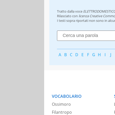
Tratto dalla voce
ELETTRODOMESTIC
Rilasciato con
licenza Creative Commo
I testi sopra riportati non sono in alc
A
B
C
D
E
F
G
H
I
J
VOCABOLARIO
Ossimoro
Filantropo