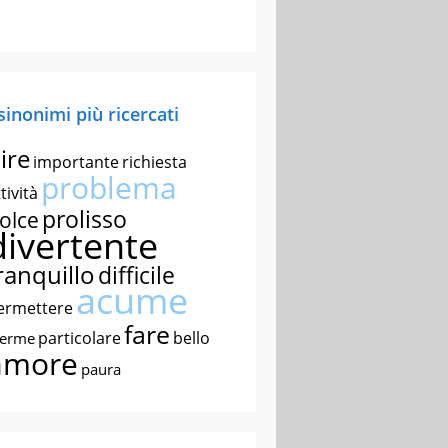
 sinonimi più ricercati
ire
importante
richiesta
problema
tività
prolisso
olce
divertente
ranquillo
difficile
acume
ermettere
fare
particolare
bello
nerme
amore
paura