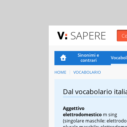
SAPERE
Sinonimi e
Vocabol
contrari
HOME
VOCABOLARIO
Dal vocabolario itali
Aggettivo
elettrodomestico
m sing
(singolare maschile: elettrod
plurale maschile: elettrodomes