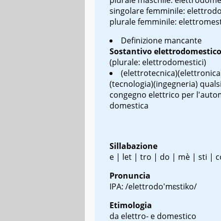
singolare femminile: elettrod
plurale femminile: elettromes
Definizione mancante
Sostantivo
elettrodomestic
(plurale: elettrodomestici)
(elettrotecnica)(elettronica
(tecnologia)(ingegneria) quals
congegno elettrico per l'aut
domestica
Sillabazione
e | let | tro | do | mè | sti | 
Pronuncia
IPA: /elettrodo'mɛstiko/
Etimologia
da elettro- e domestico