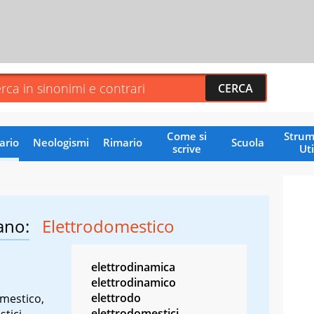
Come si
Strum
ario
Neologismi
Rimario
Scuola
scrive
Uti
ano:
Elettrodomestico
elettrodinamica
elettrodinamico
elettrodo
omestico,
elettrodomestici
tici,