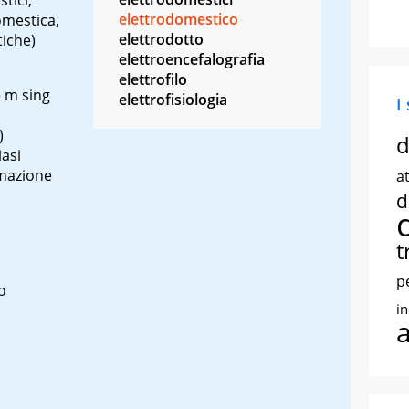
elettrodomestico
omestica,
elettrodotto
tiche)
elettroencefalografia
elettrofilo
o
m
sing
elettrofisiologia
I
)
d
iasi
omazione
at
d
t
p
co
i