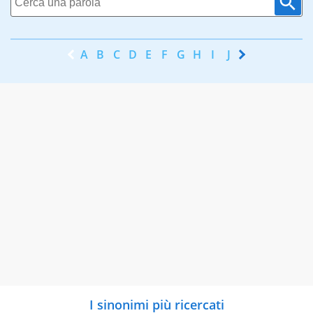
A
B
C
D
E
F
G
H
I
J
K
L
M
N
I sinonimi più ricercati