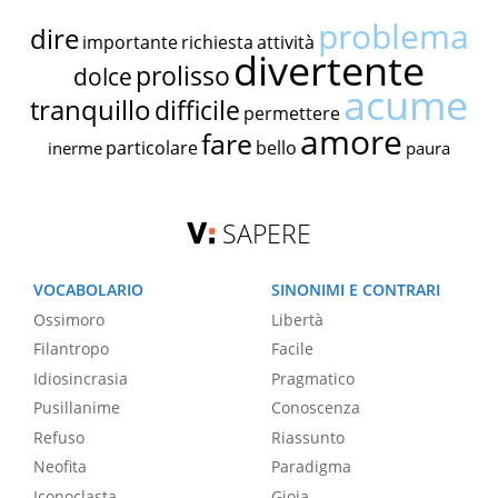
problema
dire
importante
richiesta
attività
divertente
prolisso
dolce
acume
tranquillo
difficile
permettere
amore
fare
particolare
bello
inerme
paura
SAPERE
VOCABOLARIO
SINONIMI E CONTRARI
Ossimoro
Libertà
Filantropo
Facile
Idiosincrasia
Pragmatico
Pusillanime
Conoscenza
Refuso
Riassunto
Neofita
Paradigma
Iconoclasta
Gioia