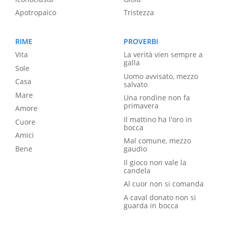
Apotropaico
Tristezza
RIME
PROVERBI
Vita
La verità vien sempre a
galla
Sole
Uomo avvisato, mezzo
Casa
salvato
Mare
Una rondine non fa
primavera
Amore
Il mattino ha l'oro in
Cuore
bocca
Amici
Mal comune, mezzo
Bene
gaudio
Il gioco non vale la
candela
Al cuor non si comanda
A caval donato non si
guarda in bocca