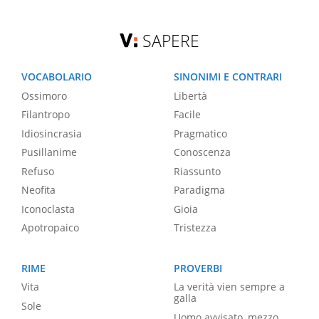
SAPERE
VOCABOLARIO
SINONIMI E CONTRARI
Ossimoro
Libertà
Filantropo
Facile
Idiosincrasia
Pragmatico
Pusillanime
Conoscenza
Refuso
Riassunto
Neofita
Paradigma
Iconoclasta
Gioia
Apotropaico
Tristezza
RIME
PROVERBI
Vita
La verità vien sempre a
galla
Sole
Uomo avvisato, mezzo