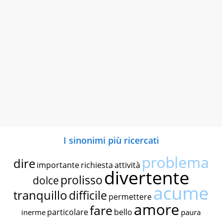
I sinonimi più ricercati
problema
dire
importante
richiesta
attività
divertente
prolisso
dolce
acume
tranquillo
difficile
permettere
amore
fare
particolare
bello
inerme
paura