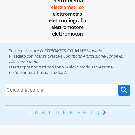
elettrometria
elettrometrico
elettrometro
elettromiografia
elettromotore
elettromotori
Tratto dalla voce
ELETTROMETRICO
del
Wikizionario
Rilasciato con
licenza Creative Commons Attribuzione-Condividi
allo stesso modo
I testi sopra riportati non sono in alcun modo espressione
dell’opinione di Italiaonline S.p.A.
A
B
C
D
E
F
G
H
I
J
K
L
M
N