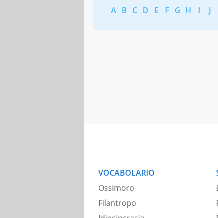
A
B
C
D
E
F
G
H
I
J
VOCABOLARIO
Ossimoro
Filantropo