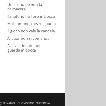
Una rondine non fa
primavera
Il mattino ha l'oro in bocca
Mal comune, mezzo gaudio
Il gioco non vale la candela
Al cuor non si comanda
A caval donato non si
guarda in bocca
QUIFINANZA
BUONISSIMO
SUPEREVA