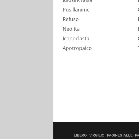
Idiosincrasia
Pusillanime
Refuso
Neofita
Iconoclasta
Apotropaico
LIBERO
VIRGILIO
PAGINEGIALLE
P