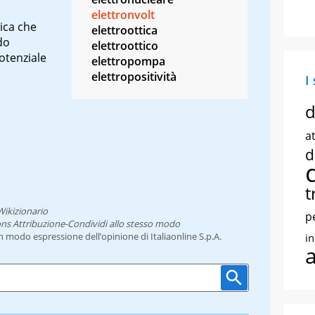
elettronvolt
tica che
elettroottica
do
elettroottico
otenziale
elettropompa
elettropositività
I
d
at
d
t
Wikizionario
p
ns Attribuzione-Condividi allo stesso modo
un modo espressione dell’opinione di Italiaonline S.p.A.
i