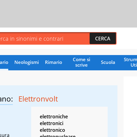
Come si
Strum
ario
Neologismi
Rimario
Scuola
scrive
Uti
ano:
Elettronvolt
elettroniche
elettronici
elettronico
isura
elettronucleare