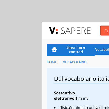
SAPERE
Sinonimi e
Vocabol
contrari
HOME
VOCABOLARIO
Dal vocabolario itali
Sostantivo
elettronvolt
m inv
(fisica)(chimica) unità di m