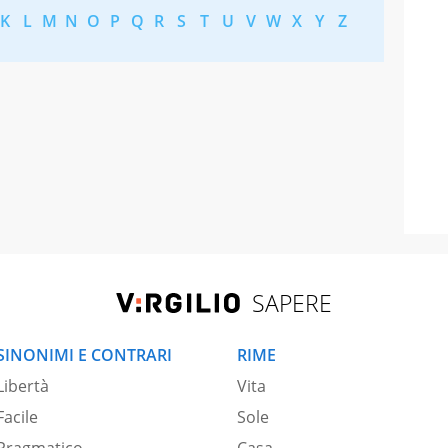
K
L
M
N
O
P
Q
R
S
T
U
V
W
X
Y
Z
SAPERE
SINONIMI E CONTRARI
RIME
Libertà
Vita
Facile
Sole