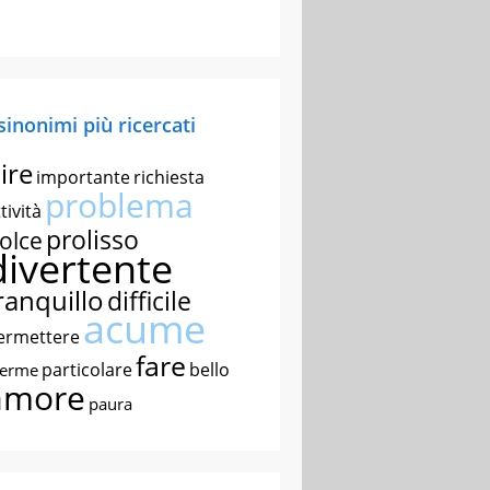
 sinonimi più ricercati
ire
importante
richiesta
problema
tività
prolisso
olce
divertente
ranquillo
difficile
acume
ermettere
fare
particolare
bello
nerme
amore
paura