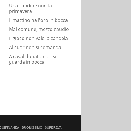
Una rondine non fa
primavera
Il mattino ha l'oro in bocca
Mal comune, mezzo gaudio
Il gioco non vale la candela
Al cuor non si comanda
A caval donato non si
guarda in bocca
QUIFINANZA
BUONISSIMO
SUPEREVA