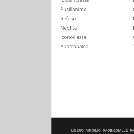
Idiosincrasia
Pusillanime
Refuso
Neofita
Iconoclasta
Apotropaico
LIBERO
VIRGILIO
PAGINEGIALLE
P