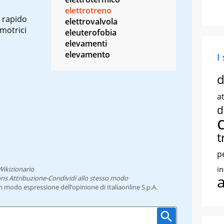
)
elettrotreno
 rapido
elettrovalvola
omotrici
eleuterofobia
elevamenti
elevamento
I
d
at
d
t
o
p
i
Wikizionario
ns Attribuzione-Condividi allo stesso modo
un modo espressione dell’opinione di Italiaonline S.p.A.