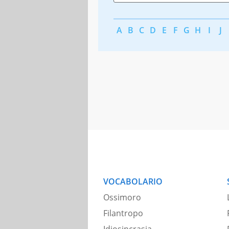
A
B
C
D
E
F
G
H
I
J
VOCABOLARIO
Ossimoro
Filantropo