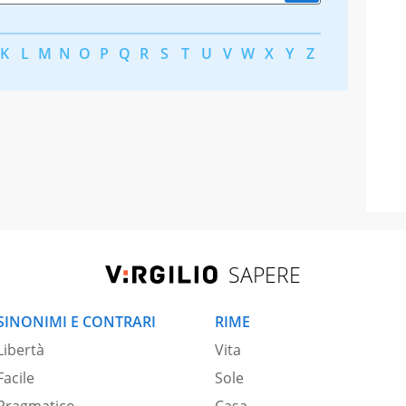
K
L
M
N
O
P
Q
R
S
T
U
V
W
X
Y
Z
SAPERE
SINONIMI E CONTRARI
RIME
Libertà
Vita
Facile
Sole