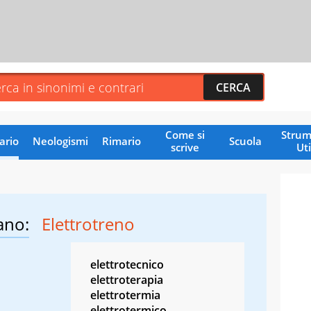
Come si
Strum
ario
Neologismi
Rimario
Scuola
scrive
Uti
ano:
Elettrotreno
elettrotecnico
elettroterapia
elettrotermia
elettrotermico