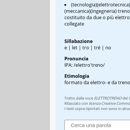
(tecnologia)(elettrotecnica
(meccanica)(ingegneria) treno
costituito da due o più elettr
collegate
Sillabazione
e | let | tro | tré | no
Pronuncia
IPA: /elettro'trɛno/
Etimologia
formato da elettro- e da tren
Tratto dalla voce
ELETTROTRENO
del
Rilasciato con
licenza Creative Commo
I testi sopra riportati non sono in alc