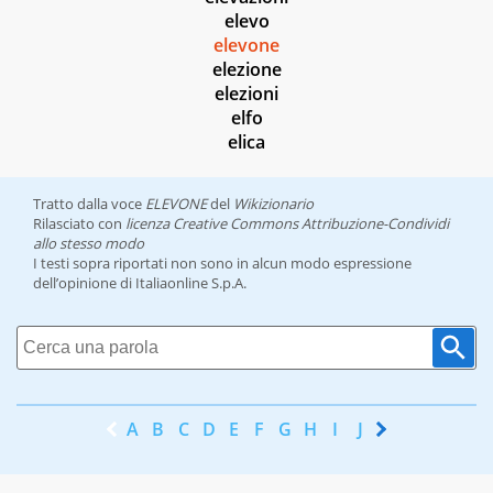
elevo
elevone
elezione
elezioni
elfo
elica
Tratto dalla voce
ELEVONE
del
Wikizionario
Rilasciato con
licenza Creative Commons Attribuzione-Condividi
allo stesso modo
I testi sopra riportati non sono in alcun modo espressione
dell’opinione di Italiaonline S.p.A.
A
B
C
D
E
F
G
H
I
J
K
L
M
N