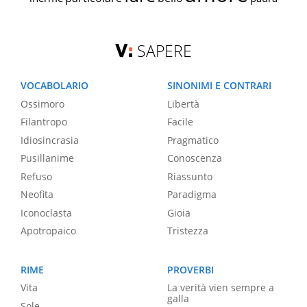
SAPERE
VOCABOLARIO
SINONIMI E CONTRARI
Ossimoro
Libertà
Filantropo
Facile
Idiosincrasia
Pragmatico
Pusillanime
Conoscenza
Refuso
Riassunto
Neofita
Paradigma
Iconoclasta
Gioia
Apotropaico
Tristezza
RIME
PROVERBI
Vita
La verità vien sempre a
galla
Sole