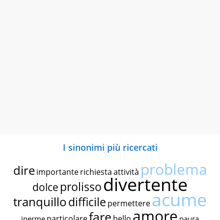
I sinonimi più ricercati
problema
dire
importante
richiesta
attività
divertente
prolisso
dolce
acume
tranquillo
difficile
permettere
amore
fare
particolare
bello
inerme
paura