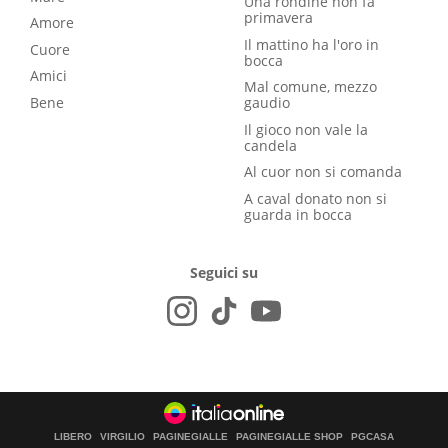
Una rondine non fa
primavera
Amore
Il mattino ha l'oro in
Cuore
bocca
Amici
Mal comune, mezzo
Bene
gaudio
Il gioco non vale la
candela
Al cuor non si comanda
A caval donato non si
guarda in bocca
Seguici su
LIBERO
VIRGILIO
PAGINEGIALLE
PAGINEGIALLE SHOP
PGCASA