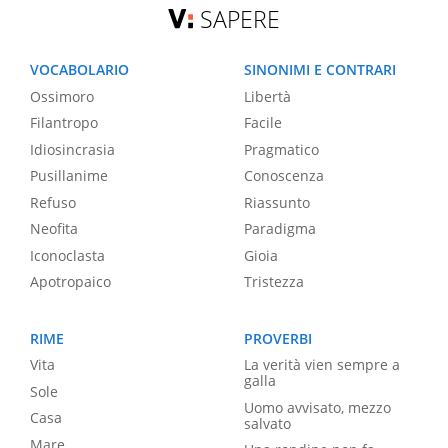
SAPERE
VOCABOLARIO
SINONIMI E CONTRARI
Ossimoro
Libertà
Filantropo
Facile
Idiosincrasia
Pragmatico
Pusillanime
Conoscenza
Refuso
Riassunto
Neofita
Paradigma
Iconoclasta
Gioia
Apotropaico
Tristezza
RIME
PROVERBI
Vita
La verità vien sempre a
galla
Sole
Uomo avvisato, mezzo
Casa
salvato
Mare