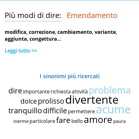
Più modi di dire:
Emendamento
modifica
,
correzione
,
cambiamento
,
variante
,
aggiunta
,
congettura
...
Leggi tutto >>
I sinonimi più ricercati
problema
dire
importante
richiesta
attività
divertente
prolisso
dolce
acume
tranquillo
difficile
permettere
amore
fare
particolare
bello
inerme
paura