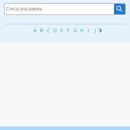
A
B
C
D
E
F
G
H
I
J
K
L
M
N