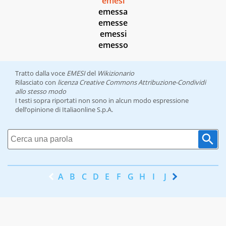
emesi
emessa
emesse
emessi
emesso
Tratto dalla voce
EMESI
del
Wikizionario
Rilasciato con
licenza Creative Commons Attribuzione-Condividi
allo stesso modo
I testi sopra riportati non sono in alcun modo espressione
dell’opinione di Italiaonline S.p.A.
A
B
C
D
E
F
G
H
I
J
K
L
M
N