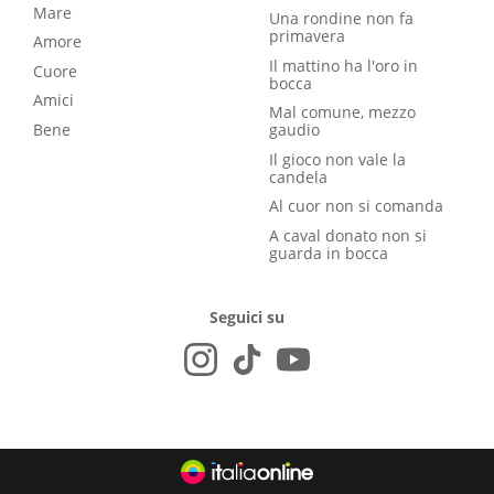
Mare
Una rondine non fa
primavera
Amore
Il mattino ha l'oro in
Cuore
bocca
Amici
Mal comune, mezzo
Bene
gaudio
Il gioco non vale la
candela
Al cuor non si comanda
A caval donato non si
guarda in bocca
Seguici su