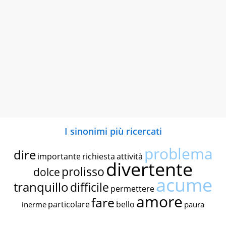
I sinonimi più ricercati
problema
dire
importante
richiesta
attività
divertente
prolisso
dolce
acume
tranquillo
difficile
permettere
amore
fare
particolare
bello
inerme
paura