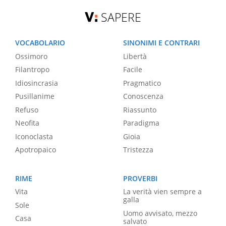
SAPERE
VOCABOLARIO
SINONIMI E CONTRARI
Ossimoro
Libertà
Filantropo
Facile
Idiosincrasia
Pragmatico
Pusillanime
Conoscenza
Refuso
Riassunto
Neofita
Paradigma
Iconoclasta
Gioia
Apotropaico
Tristezza
RIME
PROVERBI
Vita
La verità vien sempre a
galla
Sole
Uomo avvisato, mezzo
Casa
salvato