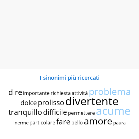
I sinonimi più ricercati
problema
dire
importante
richiesta
attività
divertente
prolisso
dolce
acume
tranquillo
difficile
permettere
amore
fare
particolare
bello
inerme
paura