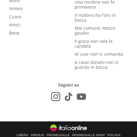
Mare
Una rondine non fa
primavera
Amore
Il mattino ha l'oro in
Cuore
bocca
Amici
Mal comune, mezzo
Bene
gaudio
Il gioco non vale la
candela
Al cuor non si comanda
A caval donato non si
guarda in bocca
Seguici su
LIBERO
VIRGILIO
PAGINEGIALLE
PAGINEGIALLE SHOP
PGCASA