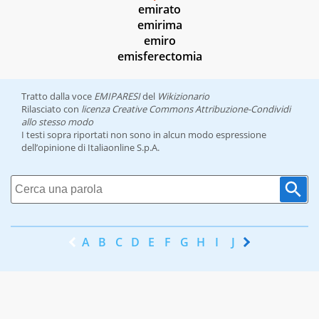
emirato
emirima
emiro
emisferectomia
Tratto dalla voce
EMIPARESI
del
Wikizionario
Rilasciato con
licenza Creative Commons Attribuzione-Condividi
allo stesso modo
I testi sopra riportati non sono in alcun modo espressione
dell’opinione di Italiaonline S.p.A.
A
B
C
D
E
F
G
H
I
J
K
L
M
N