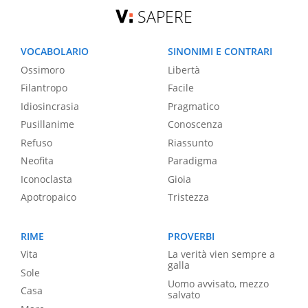
SAPERE
VOCABOLARIO
SINONIMI E CONTRARI
Ossimoro
Libertà
Filantropo
Facile
Idiosincrasia
Pragmatico
Pusillanime
Conoscenza
Refuso
Riassunto
Neofita
Paradigma
Iconoclasta
Gioia
Apotropaico
Tristezza
RIME
PROVERBI
Vita
La verità vien sempre a
galla
Sole
Uomo avvisato, mezzo
Casa
salvato