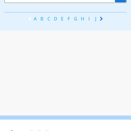
A
B
C
D
E
F
G
H
I
J
K
L
M
N