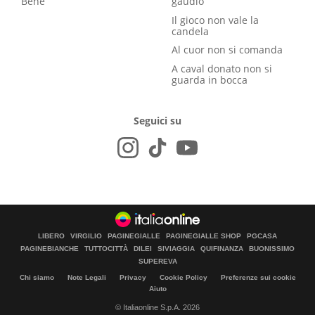
Bene
gaudio
Il gioco non vale la
candela
Al cuor non si comanda
A caval donato non si
guarda in bocca
Seguici su
LIBERO
VIRGILIO
PAGINEGIALLE
PAGINEGIALLE SHOP
PGCASA
PAGINEBIANCHE
TUTTOCITTÀ
DILEI
SIVIAGGIA
QUIFINANZA
BUONISSIMO
SUPEREVA
Chi siamo
Note Legali
Privacy
Cookie Policy
Preferenze sui cookie
Aiuto
© Italiaonline S.p.A. 2026