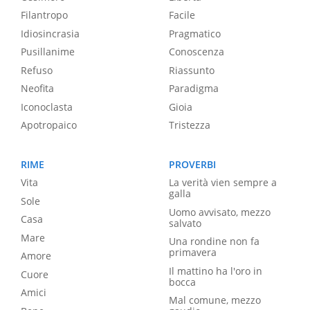
Filantropo
Facile
Idiosincrasia
Pragmatico
Pusillanime
Conoscenza
Refuso
Riassunto
Neofita
Paradigma
Iconoclasta
Gioia
Apotropaico
Tristezza
RIME
PROVERBI
Vita
La verità vien sempre a
galla
Sole
Uomo avvisato, mezzo
Casa
salvato
Mare
Una rondine non fa
primavera
Amore
Il mattino ha l'oro in
Cuore
bocca
Amici
Mal comune, mezzo