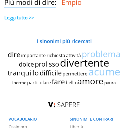
Più modi di dire:
Empio
Leggi tutto >>
I sinonimi più ricercati
problema
dire
importante
richiesta
attività
divertente
prolisso
dolce
acume
tranquillo
difficile
permettere
amore
fare
particolare
bello
inerme
paura
SAPERE
VOCABOLARIO
SINONIMI E CONTRARI
Ossimoro
Libertà