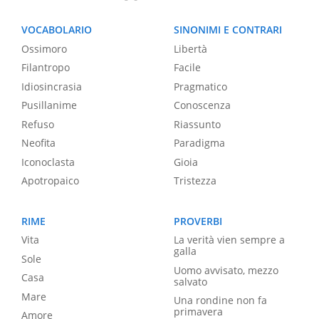
VOCABOLARIO
SINONIMI E CONTRARI
Ossimoro
Libertà
Filantropo
Facile
Idiosincrasia
Pragmatico
Pusillanime
Conoscenza
Refuso
Riassunto
Neofita
Paradigma
Iconoclasta
Gioia
Apotropaico
Tristezza
RIME
PROVERBI
Vita
La verità vien sempre a
galla
Sole
Uomo avvisato, mezzo
Casa
salvato
Mare
Una rondine non fa
primavera
Amore