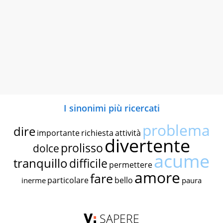
I sinonimi più ricercati
problema
dire
importante
richiesta
attività
divertente
prolisso
dolce
acume
tranquillo
difficile
permettere
amore
fare
particolare
bello
inerme
paura
SAPERE