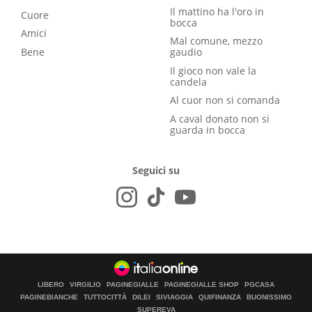
Il mattino ha l'oro in
Cuore
bocca
Amici
Mal comune, mezzo
Bene
gaudio
Il gioco non vale la
candela
Al cuor non si comanda
A caval donato non si
guarda in bocca
Seguici su
LIBERO
VIRGILIO
PAGINEGIALLE
PAGINEGIALLE SHOP
PGCASA
PAGINEBIANCHE
TUTTOCITTÀ
DILEI
SIVIAGGIA
QUIFINANZA
BUONISSIMO
SUPEREVA