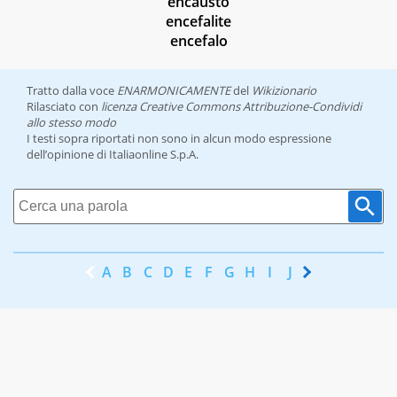
encausto
encefalite
encefalo
Tratto dalla voce
ENARMONICAMENTE
del
Wikizionario
Rilasciato con
licenza Creative Commons Attribuzione-Condividi
allo stesso modo
I testi sopra riportati non sono in alcun modo espressione
dell’opinione di Italiaonline S.p.A.
A
B
C
D
E
F
G
H
I
J
K
L
M
N