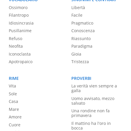
Ossimoro
Libertà
Filantropo
Facile
Idiosincrasia
Pragmatico
Pusillanime
Conoscenza
Refuso
Riassunto
Neofita
Paradigma
Iconoclasta
Gioia
Apotropaico
Tristezza
RIME
PROVERBI
Vita
La verità vien sempre a
galla
Sole
Uomo avvisato, mezzo
Casa
salvato
Mare
Una rondine non fa
primavera
Amore
Il mattino ha l'oro in
Cuore
bocca