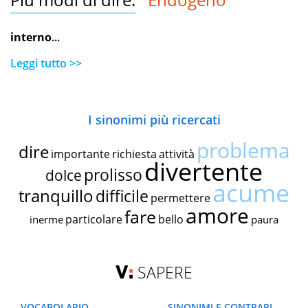
interno
...
Leggi tutto >>
I sinonimi più ricercati
problema
dire
importante
richiesta
attività
divertente
prolisso
dolce
acume
tranquillo
difficile
permettere
amore
fare
particolare
bello
inerme
paura
SAPERE
VOCABOLARIO
SINONIMI E CONTRARI