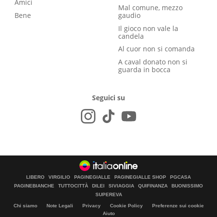
Amici
Mal comune, mezzo
Bene
gaudio
Il gioco non vale la
candela
Al cuor non si comanda
A caval donato non si
guarda in bocca
Seguici su
LIBERO
VIRGILIO
PAGINEGIALLE
PAGINEGIALLE SHOP
PGCASA
PAGINEBIANCHE
TUTTOCITTÀ
DILEI
SIVIAGGIA
QUIFINANZA
BUONISSIMO
SUPEREVA
Chi siamo
Note Legali
Privacy
Cookie Policy
Preferenze sui cookie
Aiuto