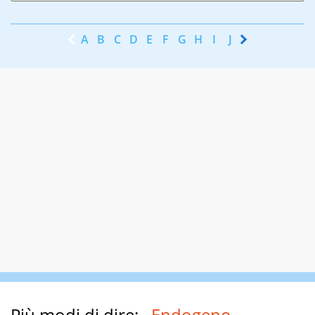
A
B
C
D
E
F
G
H
I
J
K
L
M
N
Più modi di dire:
Endogeno